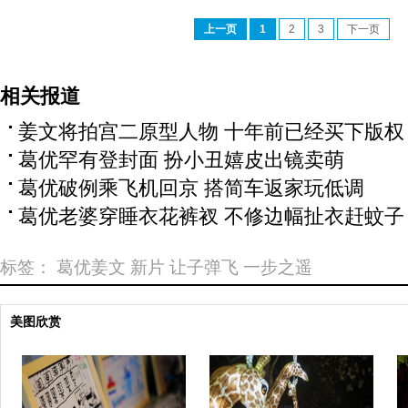
上一页
1
2
3
下一页
相关报道
姜文将拍宫二原型人物 十年前已经买下版权
葛优罕有登封面 扮小丑嬉皮出镜卖萌
葛优破例乘飞机回京 搭简车返家玩低调
葛优老婆穿睡衣花裤衩 不修边幅扯衣赶蚊子
标签：
葛优姜文
新片
让子弹飞
一步之遥
美图欣赏