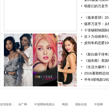
明星们的万圣节：
《孤单星球》201
猫界万圣节：从特
十张锡耶纳国际摄
吉卜力动画举行人
皮特朱莉恋爱10
《新白娘子传奇》
《福布斯》美国电
《生活大爆炸》进
2016暑期档总结
跟随电影去旅行：布拉格 在这里邂逅特工、寻找浪漫
半年4部电影18亿票
友情链接：
央广网
中国网络电视台
网易
国际在线
中国网