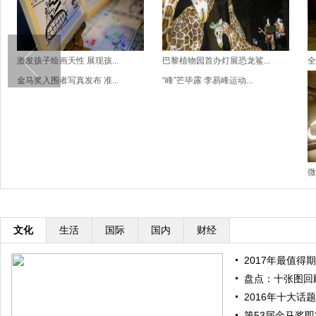
激发孩子绘画天性 展现孩...
巴黎植物园首办灯展恐龙鲨...
全
金马奖入围者写真发布 准...
“峰”芒毕露 李易峰运动...
微
文化
生活
国际
国内
财经
2017年最值得期
盘点：十张图回顾
2016年十大话题
第53届金马奖即将