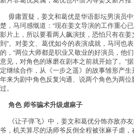
新片非葛优莫属，葛优也不惜为等姜文新片推
毋庸置疑，姜文和葛优是华语影坛男演员中
楚，马珂感慨道：“现在姜文导演的工作重心
影片上，所以要看两人飙演技，恐怕只有在姜
到”。对姜文、葛优如今的表演成就，马珂也
的，“两位大师都是职业又敬业的好演员，他
意见，对角色的琢磨在剧本之前就开始了。”
定继续合作，从《一步之遥》的故事雏形产生
年来为剧中角色反复沟通、说两个角色为两位
过。
角色 师爷骗术升级虐麻子
《让子弹飞》中，姜文和葛优分饰亦敌亦友
爷，机关算尽的汤师爷反倒全程被张麻子虐，