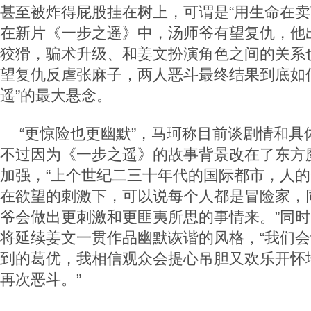
甚至被炸得屁股挂在树上，可谓是“用生命在卖
在新片《一步之遥》中，汤师爷有望复仇，他
狡猾，骗术升级、和姜文扮演角色之间的关系
望复仇反虐张麻子，两人恶斗最终结果到底如
遥”的最大悬念。
“更惊险也更幽默”，马珂称目前谈剧情和具
不过因为《一步之遥》的故事背景改在了东方
加强，“上个世纪二三十年代的国际都市，人
在欲望的刺激下，可以说每个人都是冒险家，
爷会做出更刺激和更匪夷所思的事情来。”同
将延续姜文一贯作品幽默诙谐的风格，“我们
到的葛优，我相信观众会提心吊胆又欢乐开怀
再次恶斗。”