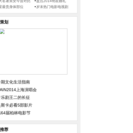
大名著美女今昔对比
盘点2014明星婚礼
星最贵身体部位
岁末热门电影电视剧
策划
暑期文化生活指南
AIN2014上海演唱会
音乐剧王二的长征
奥斯卡必看5部影片
第64届柏林电影节
推荐