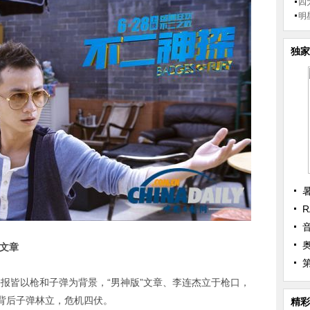
四
明
独家
R
”文章
，海报皆以枪和子弹为背景，“男神版”文章、李连杰立于枪口，
背后子弹林立，危机四伏。
精彩