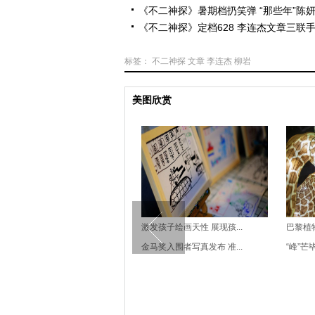
《不二神探》暑期档扔笑弹 “那些年”陈妍
《不二神探》定档628 李连杰文章三联
标签：
不二神探
文章
李连杰
柳岩
美图欣赏
第43届多伦多：张艺谋现...
激发孩子绘画天性 展现孩...
巴黎植物
金马奖入围者写真发布 准...
“峰”芒