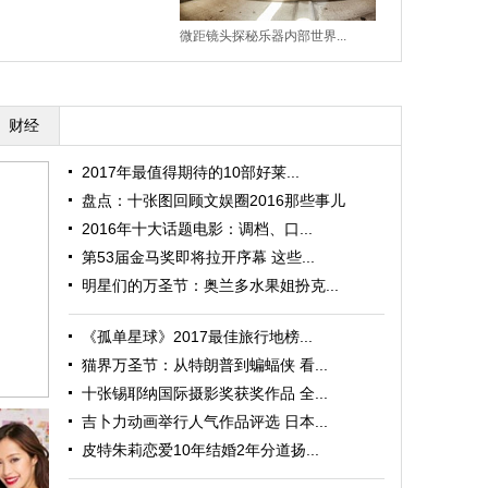
微距镜头探秘乐器内部世界...
北京：永定门城
财经
2017年最值得期待的10部好莱...
盘点：十张图回顾文娱圈2016那些事儿
2016年十大话题电影：调档、口...
第53届金马奖即将拉开序幕 这些...
明星们的万圣节：奥兰多水果姐扮克...
《孤单星球》2017最佳旅行地榜...
猫界万圣节：从特朗普到蝙蝠侠 看...
十张锡耶纳国际摄影奖获奖作品 全...
吉卜力动画举行人气作品评选 日本...
皮特朱莉恋爱10年结婚2年分道扬...