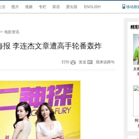
生活
图片
视频
专栏
双语
爱出国
移动新
精彩
>
电影资讯
海报 李连杰文章遭高手轮番轰炸
打印
发送
我来说两句
太
韩