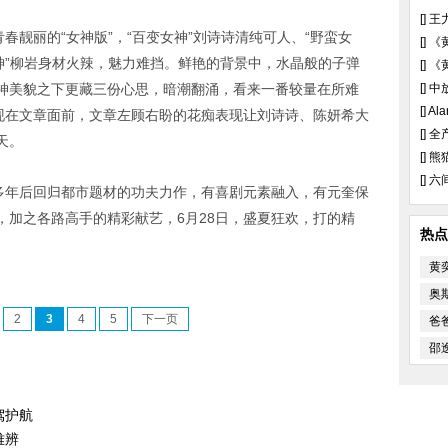
[]
王
春靓丽的“女神版”，“百变女神”刘诗诗清纯可人、“野蛮女
[]
《
神”柳岩身材火辣，魅力难挡。鲜艳的背景中，水晶般的子弹
[]
《
神美貌之下更藏三份心思，暗潮翻涌，看来一番较量在所难
[]
中
[]
Al
出现在文章面前，文章左顾右盼的花痴表现让刘诗诗、陈妍希大
[]
全
天。
[]
熊
[]
六
隔多年后回归都市题材的功夫力作，有喜剧元素融入，有元奎保
，加之各路高手的精彩献艺，6月28日，盛夏狂欢，打的精
热点
黄
奥
2
3
4
5
下一页
爸
邵
驾护航
难辨