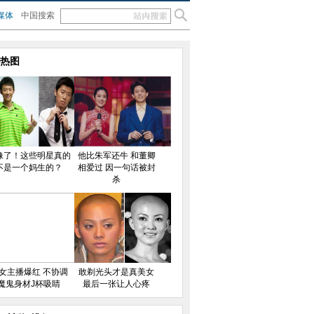
媒体
中国搜索
热图
像了！这些明星真的
他比朱军还牛 和董卿
不是一个妈生的？
相爱过 因一句话被封
杀
女主播爆红 不协调
敢剃光头才是真美女
魔鬼身材J杯吸睛
最后一张让人心疼