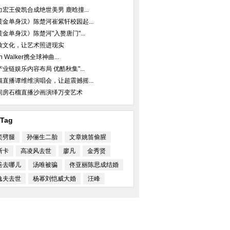
力宏王俊凯合成绝世美男 鹿晗撞...
黄金单身汉》陈楚河崔紫轩校园起...
黄金单身汉》陈楚河"入赘唐门"...
放文化，让艺术照进现实
an Walker携全球神曲...
产业链娱乐内容布局 优酷秋集"...
猫直播谭维维演唱会，让超震撼摇...
间房石榴直播沙画演绎万变艺术
Tag
奕劈腿
孙俪生二胎
文章姚笛偷腥
斯卡
高凌风去世
廖凡
金秀贤
爸去哪儿
汤唯被骗
佟亚丽陈思成结婚
逸夫去世
杨幂刘恺威大婚
汪峰