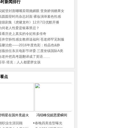
小时新闻排行
倪妮登封面嘟嘴卖萌抛媚眼 变身娇俏糖果女
高圆圆登时尚杂志封面 裸妆演绎素色性感
超级剧集《虎啸龙吟》12月7日优酷开播
为何老人性爱是银幕禁忌？
看看历史上真实的令妃有多传奇
苍井空扮性感女教师送福利 苍老师罕见制服
温馨治愈——2016年度色彩：粉晶色&静
赵薇担任东京电影节评委 三度坐镇国际A类
当老外把高考题翻译成了英语……
苏菲·塔克：人人都爱胖女孩
看点
些明星在国外竟超火
冯绍峰倪妮恩爱瞬间
翔职业生涯回顾
春晚四美造型曝光