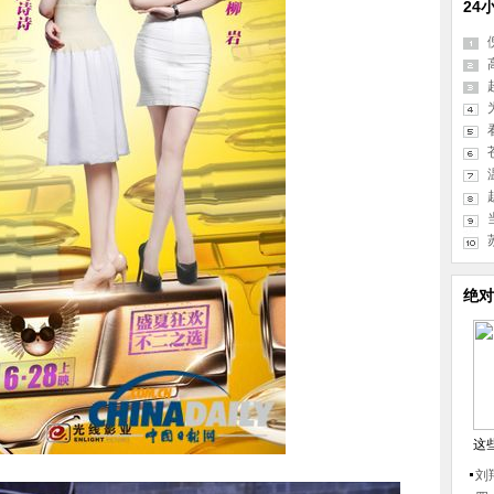
24
绝对
这
刘