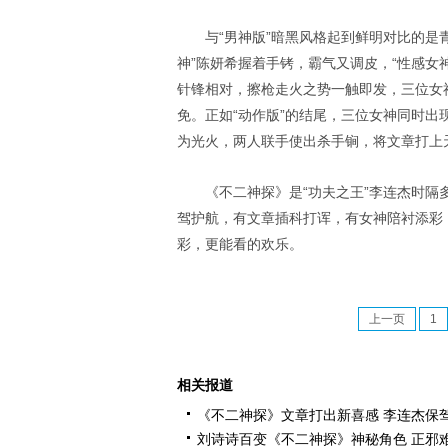
与“男神版”暗黑风格起到鲜明对比的是青
神”陈妍希握着手铐，霸气又调皮，“性感女
针锋相对，擦枪走火之势一触即发，三位女
免。正如“动作版”的结尾，三位女神同时
为光火，两人联手使出杀手锏，将文章打上
《不二神探》是“功夫之王”李连杰时
驾护航，有文章插科打诨，有女神陪衬添彩
彩，更能看的欢乐。
上一页
1
相关报道
《不二神探》文章打出新喜感 李连杰保
刘诗诗百变《不二神探》神秘角色 正邪