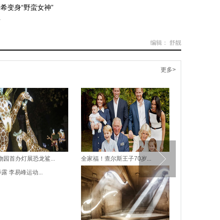
希变身“野蛮女神”
手
编辑： 舒靓
更多>
园首办灯展恐龙鲨...
全家福！查尔斯王子70岁...
蔡徐坤登电子刊
毕露 李易峰运动...