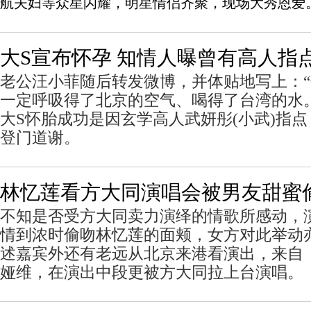
航夫妇等众星闪耀，明星情侣齐聚，现场大秀恩爱
大S宣布怀孕 知情人曝曾有高人指
老公汪小菲随后转发微博，并体贴地写上：
一定呼吸得了北京的空气、喝得了台湾的水
大S怀胎成功是因玄学高人武妍彤(小武)指
登门道谢。
林忆莲看方大同演唱会被男友甜蜜
不知是否受方大同卖力演绎的情歌所感动，
情到浓时偷吻林忆莲的面颊，女方对此举动
述嘉宾外还有老远从北京来港看演出，来自
娅维，在演出中段更被方大同拉上台演唱。