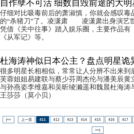
自作孽不可活 细数自毁前途的大明
仔细对比吸毒前后的萧淑慎，你就会感叹毒
的“杀猪刀”了。凌潇肃 凌潇肃出身演艺世
凭借《关中往事》踏入娱乐圈，主要作品有
《从军记》等。
杜海涛神似日本公主？盘点明星诡
很多明星长相相似，常常让人分辨不出来到
芙蓉姐姐易建联与蔡少芬周杰伦与潘美辰黄立
与孙燕姿李维嘉和吴昕绫濑遥和魏晨杜海涛
王莎莎（莫小贝）
|<<
上一页
411
412
413
414
415
416
417
>>|