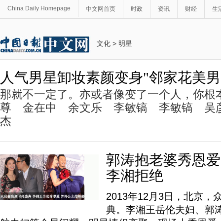
China Daily Homepage
中文网首页
时政
资讯
财经
生
文化
>
明星
人气男星卸妆素颜变身"邻家花美男
那就不一定了。亦或者像变了一个人，你根
尊 金在中 余文乐 李敏镐 李敏镐 吴
杰
郭涛抱老婆秀恩爱
李湘拒绝
2013年12月3日，北京
典。李湘王岳伦夫妇、郭