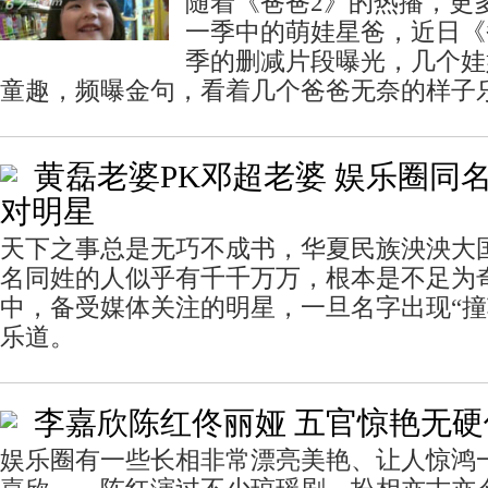
随着《爸爸2》的热播，更
一季中的萌娃星爸，近日《
季的删减片段曝光，几个娃
童趣，频曝金句，看着几个爸爸无奈的样子
黄磊老婆PK邓超老婆 娱乐圈同名
对明星
天下之事总是无巧不成书，华夏民族泱泱大
名同姓的人似乎有千千万万，根本是不足为
中，备受媒体关注的明星，一旦名字出现“撞
乐道。
李嘉欣陈红佟丽娅 五官惊艳无硬
娱乐圈有一些长相非常漂亮美艳、让人惊鸿