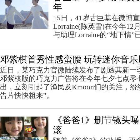
年
15日，41岁古巨基在微博
Lorraine(陈英雪)在今年
与助理Lorraine的“地下情
邓紫棋首秀性感蛮腰 玩转迷你音乐
近日，某巧克力官微陆续发布了剧透其新一
邓紫棋版的巧克力广告将在今年七夕七点零
出，立刻引起了渔民及Kmoon们的关注，纷
告片快快粗来”。
《爸爸1》删节镜头曝
滚