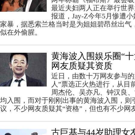
最近夫妇两人正在举行世界
报道，Jay-Z今年5月惨
家暴，据悉索兰格当时是为姐姐碧昂丝出气，后
似在外偷腥。
黄海波入围娱乐圈“十
网友质疑其资质
近日，由数十万网友参与的
人”票选正火热进行，从目
周杰伦、吴亦凡、钟汉良、
均入围，而对于刚刚出事的黄海波入围，则
议，不少网友质疑其“资格”，但也有不少网
古巨基与44岁助理女友