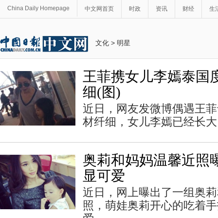
China Daily Homepage
中文网首页
时政
资讯
财经
生
文化
>
明星
王菲携女儿李嫣泰国度
细(图)
近日，网友发微博偶遇王菲
材纤细，女儿李嫣已经长大
奥莉和妈妈温馨近照曝
显可爱
近日，网上曝出了一组奥莉
照，萌娃奥莉开心的吃着手