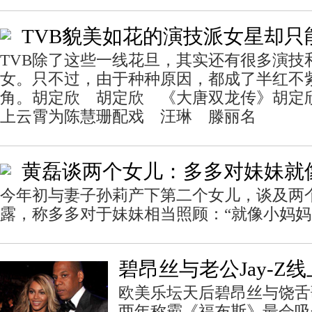
TVB貌美如花的演技派女星却只
TVB除了这些一线花旦，其实还有很多演技
女。只不过，由于种种原因，都成了半红不
角。胡定欣 胡定欣 《大唐双龙传》胡定
上云霄为陈慧珊配戏 汪琳 滕丽名
黄磊谈两个女儿：多多对妹妹就
今年初与妻子孙莉产下第二个女儿，谈及两
露，称多多对于妹妹相当照顾：“就像小妈妈
碧昂丝与老公Jay-Z
欧美乐坛天后碧昂丝与饶舌歌
两年称霸《福布斯》最会吸