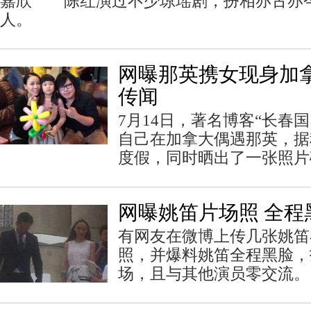
嘉欣 陈红演过不少琼瑶剧，扮相亦古亦
人。
网曝那英携女现身加拿
传闻
7月14日，著名博客“长春
自己在加拿大偶遇那英，据
度假，同时晒出了一张照片
网曝姚笛片场照 全程
有网友在微博上传几张姚笛
照，并爆料姚笛全程黑脸，
场，且与其他演员零交流。