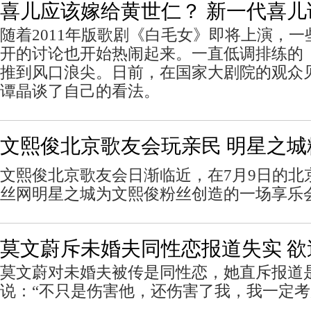
喜儿应该嫁给黄世仁？ 新一代喜儿
随着2011年版歌剧《白毛女》即将上演，
开的讨论也开始热闹起来。一直低调排练的
推到风口浪尖。日前，在国家大剧院的观众
谭晶谈了自己的看法。
文熙俊北京歌友会玩亲民 明星之城
文熙俊北京歌友会日渐临近，在7月9日的北
丝网明星之城为文熙俊粉丝创造的一场享乐
莫文蔚斥未婚夫同性恋报道失实 欲
莫文蔚对未婚夫被传是同性恋，她直斥报道
说：“不只是伤害他，还伤害了我，我一定