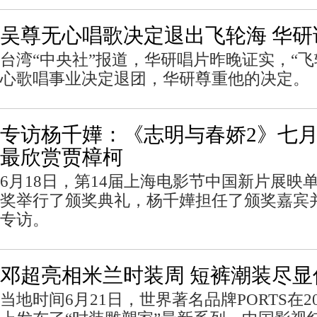
吴尊无心唱歌决定退出飞轮海 华研
台湾“中央社”报道，华研唱片昨晚证实，“飞
心歌唱事业决定退团，华研尊重他的决定。
专访杨千嬅：《志明与春娇2》七月
最欣赏贾樟柯
6月18日，第14届上海电影节中国新片展映
奖举行了颁奖典礼，杨千嬅担任了颁奖嘉宾并
专访。
邓超亮相米兰时装周 短裤潮装尽
当地时间6月21日，世界著名品牌PORTS在2