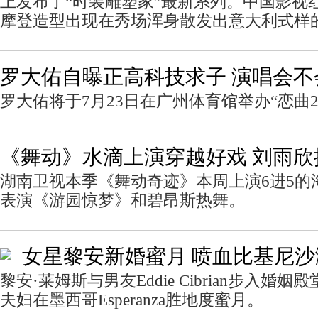
上发布了“时装雕塑家”最新系列。中国影视
摩登造型出现在秀场浑身散发出意大利式样
罗大佑自曝正高科技求子 演唱会不
罗大佑将于7月23日在广州体育馆举办“恋曲2
《舞动》水滴上演穿越好戏 刘雨
湖南卫视本季《舞动奇迹》本周上演6进5的
表演《游园惊梦》和碧昂斯热舞。
女星黎安新婚蜜月 喷血比基尼
黎安·莱姆斯与男友Eddie Cibrian步入婚
夫妇在墨西哥Esperanza胜地度蜜月。