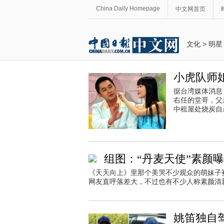
China Daily Homepage
中文网首页
文化
>
明星
小虎队师
据台湾媒体消息
右任的堂哥，父
中租屋处烧炭自
组图：“丹麦天使”素颜
《天天向上》里那个美哭不少观众的萌妹子
网友直呼落差大，不过也有不少人称素颜清
姚笛独自