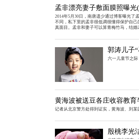
孟非漂亮妻子敷面膜照曝光(
2014年5月30日，南唐遗少通过博客曝
不同，私下里的孟非很低调很懂得保护自己
真面目。孟非和妻子可以算青梅竹马，结婚2
郭涛儿子“
六一儿童节之际
黄海波被送豆各庄收容教育
记者从北京警方处得到证实，黄海波、刘某
殷桃李光