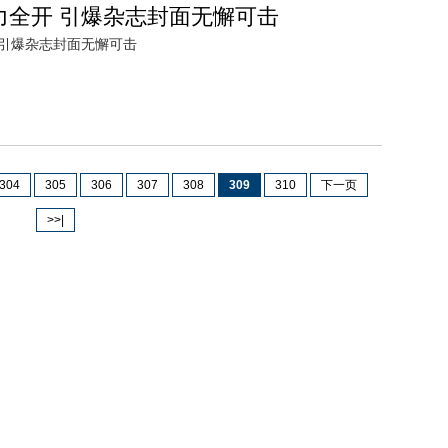
力全开 引爆杂志封面无懈可击
引爆杂志封面无懈可击
304
305
306
307
308
309
310
下一页
>>|