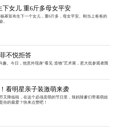
生下女儿 重6斤多母女平安
节，杨幂宣布生下一个女儿，重6斤多，母女平安。刚当上爸爸的
奋。
王菲不悦拒答
趣。今日，他意外现身“看见·造物”艺术展，惹大批参观者围
t！看明星亲子装激萌来袭
节又降临啦，在这个必须卖萌的节日里，辣妈辣爹们带着萌娃
是你的最爱？快来点赞吧！