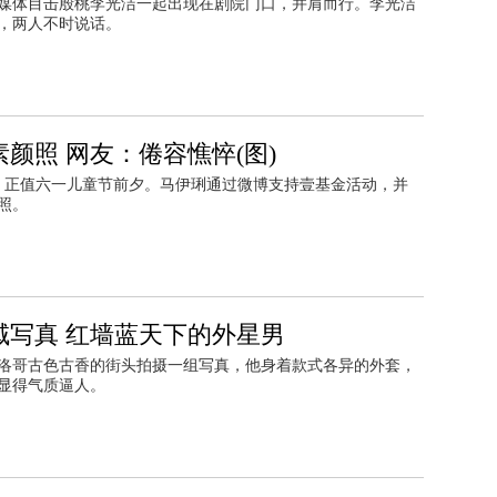
媒体目击殷桃李光洁一起出现在剧院门口，并肩而行。李光洁
，两人不时说话。
颜照 网友：倦容憔悴(图)
30日，正值六一儿童节前夕。马伊琍通过微博支持壹基金活动，并
照。
域写真 红墙蓝天下的外星男
洛哥古色古香的街头拍摄一组写真，他身着款式各异的外套，
显得气质逼人。