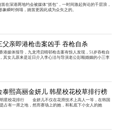
姚笛在深港两地约会被媒体“抓包”，一时间激起舆论的千层浪，
”形象瞬时倒塌，姚笛更因此成为众矢之的。
三父亲即港枪击案凶手 吞枪自杀
据香港媒体报导，九龙湾启晴邨枪击案有惊人发现，51岁吞枪自
，其女儿原来是近日介入李心洁与导演老公彭顺婚姻的小三李
金泰熙高丽金妍儿 韩星校花校草排行榜
学明星校花排行 金妍儿不仅在花滑技术上高人一等，在韩国
是占有一席之地，然而赛场上的她，和私底下小女人的她