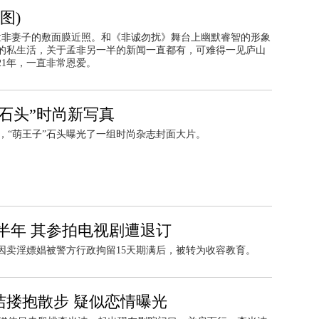
图)
光了孟非妻子的敷面膜近照。和《非诚勿扰》舞台上幽默睿智的形象
的私生活，关于孟非另一半的新闻一直都有，可难得一见庐山
1年，一直非常恩爱。
石头”时尚新写真
，“萌王子”石头曝光了一组时尚杂志封面大片。
半年 其参拍电视剧遭退订
因卖淫嫖娼被警方行政拘留15天期满后，被转为收容教育。
洁搂抱散步 疑似恋情曝光