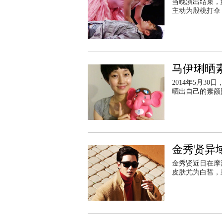
当晚演出结束，
主动为殷桃打伞
马伊琍晒素
2014年5月
晒出自己的素颜
金秀贤异
金秀贤近日在摩
皮肤尤为白皙，