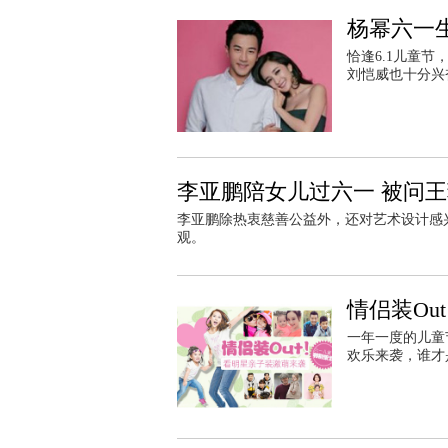
杨幂六一
恰逢6.1儿童
刘恺威也十分兴
李亚鹏陪女儿过六一 被问
李亚鹏除热衷慈善公益外，还对艺术设计感兴
观。
情侣装Ou
一年一度的儿童
欢乐来袭，谁才