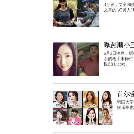
3月底，文章和
文章的“好男人
曝彭顺小
6月3日消息，
杀的枪手李德仁
悦彤(Liddy)。
首尔
韩国大
娱乐圈也