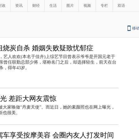
时政
资讯
财经
生活
图片
视频
专栏
双语
移
姐烧炭自杀 婚姻失败疑致忧郁症
，艺人欢欢(本名于佳卉)上综艺节目曾表示爷爷是开国元老于
亲曾任联勤总部少将，堪称名门之后，却选择轻生，前天在台
杀，得年43岁。
曝光 差距大网友震惊
被大家唤做“丹麦天使”。而近日，她的素颜照也在网上曝光，
新也很美。
驾车享受按摩美容 会圈内友人打发时间