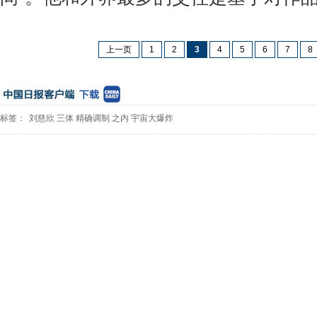
上一页
1
2
3
4
5
6
7
8
标签：
刘慈欣
三体
精确调制
之内
宇宙大爆炸