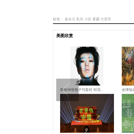
标签：
崔永元
私车
小区
雾霾
大货车
美图欣赏
全家福！查尔斯王子70岁...
蔡徐坤登电子刊首封 对话...
全球知名