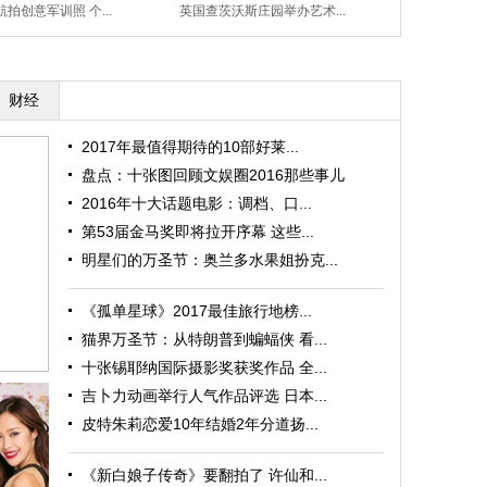
拍创意军训照 个...
英国查茨沃斯庄园举办艺术...
吴磊登杂志金九
财经
2017年最值得期待的10部好莱...
盘点：十张图回顾文娱圈2016那些事儿
2016年十大话题电影：调档、口...
第53届金马奖即将拉开序幕 这些...
明星们的万圣节：奥兰多水果姐扮克...
《孤单星球》2017最佳旅行地榜...
猫界万圣节：从特朗普到蝙蝠侠 看...
十张锡耶纳国际摄影奖获奖作品 全...
吉卜力动画举行人气作品评选 日本...
皮特朱莉恋爱10年结婚2年分道扬...
《新白娘子传奇》要翻拍了 许仙和...