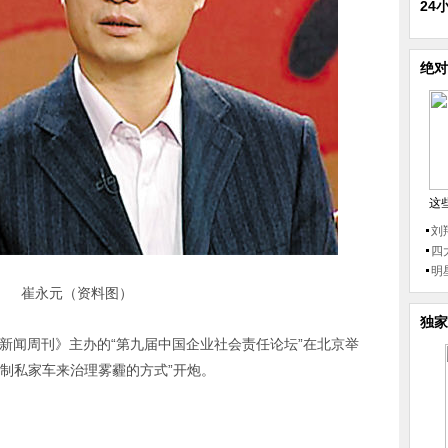
24
绝对
这
刘
四
明
崔永元（资料图）
独家
新闻周刊》主办的“第九届中国企业社会责任论坛”在北京举
制私家车来治理雾霾的方式”开炮。