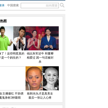
媒体
中国搜索
热图
像了！这些明星真的
他比朱军还牛 和董卿
不是一个妈生的？
相爱过 因一句话被封
杀
女主播爆红 不协调
敢剃光头才是真美女
魔鬼身材J杯吸睛
最后一张让人心疼