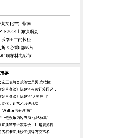
暑期文化生活指南
AIN2014上海演唱会
音乐剧王二的长征
奥斯卡必看5部影片
第64届柏林电影节
推荐
力宏王俊凯合成绝世美男 鹿晗撞...
黄金单身汉》陈楚河崔紫轩校园起...
黄金单身汉》陈楚河"入赘唐门"...
放文化，让艺术照进现实
an Walker携全球神曲...
产业链娱乐内容布局 优酷秋集"...
猫直播谭维维演唱会，让超震撼摇...
间房石榴直播沙画演绎万变艺术