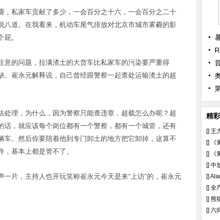
，私家车贡献了多少，一会百分之十六，一会百分之二十
说八道。在我看来，机动车尾气排放对北京市城市雾霾的影
个屁。
R
意的问题，拉满渣土的大货车比私家车的污染要严重得
缺。崔永元解释说，自己曾经跟警察一起查处运输渣土的超
处理，为什么，因为警察只能查违章，超载怎么办呢？超
精彩
的话，就应该每个岗位都有一个警察，都有一个城管，还有
[]
王
辆车。然后你要陪着他到专门卸土的地方把它卸掉，这算不
[]
《
件，基本上都是管不了。
[]
《
[]
中
片，主持人也开玩笑称崔永元今天是来“上访”的，崔永元
[]
Al
[]
全
[]
熊
[]
六
。