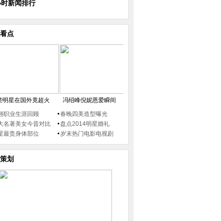
小时新闻排行
看点
些明星在国外竟超火
冯绍峰倪妮恩爱瞬间
翔职业生涯回顾
春晚四美造型曝光
大名著美女今昔对比
盘点2014明星婚礼
星最贵身体部位
岁末热门电影电视剧
策划