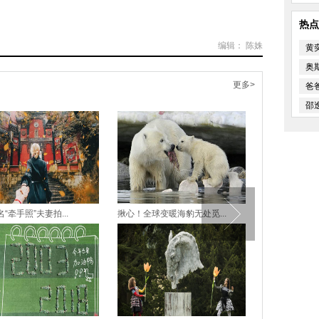
热点
编辑： 陈姝
黄
奥
更多>
爸
邵
“牵手照”夫妻拍...
揪心！全球变暖海豹无处觅...
世界各地鼓舞