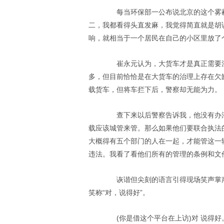
每当环保部一公布说北京的这个雾霾
二，我都看得头直发麻，我觉得简直就是胡
响，就相当于一个居民在自己的小区里放了
崔永元认为，大货车才是真正需要注
多，但目前恰恰是在大货车的治理上存在欠
载货车，但将车拦下后，警察却无能为力。
查下来以后警察告诉我，他没有办法
载应该城管来管。那么如果他们要联合执法
大概得有五个部门的人在一起，才能管这一
违法。我看了看他们所有的管理的条例和文
诙谐但尖刻的语言引得现场笑声掌声一
笑称“对，说得好”。
(你是借这个平台在上访)对 说得好