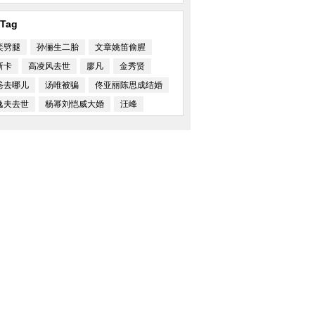
Tag
奕劈腿
孙俪生二胎
文章姚笛偷腥
斯卡
高凌风去世
廖凡
金秀贤
爸去哪儿
汤唯被骗
佟亚丽陈思成结婚
逸夫去世
杨幂刘恺威大婚
汪峰
人心的建筑物
李宇春、刘雯献唱团圆夜 ...
第43届多伦多：张艺谋