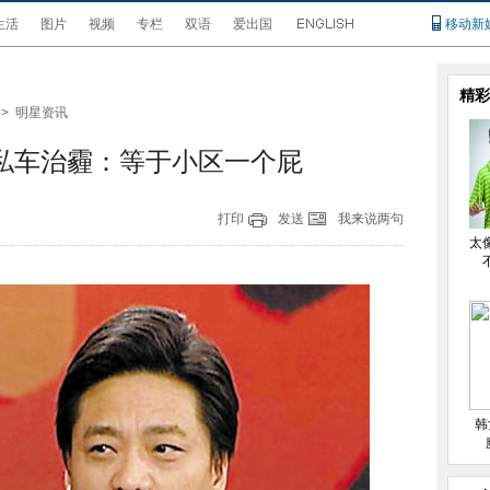
生活
图片
视频
专栏
双语
爱出国
移动新
精彩
>
明星资讯
私车治霾：等于小区一个屁
打印
发送
我来说两句
太
韩