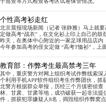
子巡查等方式检查各考区试卷保管情况。
个性高考衫走红
北京晨报现场新闻（记者 张静雅）马上就
定做高考“战衣”，在文化衫上印上自己的鼓
昨天，在奥体中心附近的一家足球用品店内
今年参加高考的侄女定做 “高考T恤衫”，上
教育部：作弊考生最高禁考三年
其中，重庆警方对网上组织考试作弊线索深
个利用手机APP软件组织考生作弊团伙，抓
北警方根据群众举报，历经三个月缜密侦查
林、甘肃、甘肃等地，成功破获一起非法提
件，抓获犯罪嫌疑人8名，捣毁组织作弊窝点