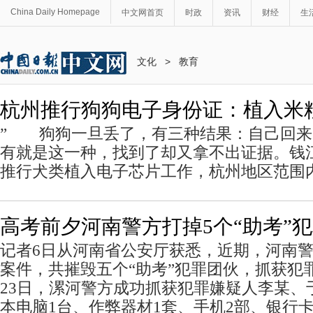
China Daily Homepage
中文网首页
时政
资讯
财经
生
文化
>
教育
杭州推行狗狗电子身份证：植入米粒
” 狗狗一旦丢了，有三种结果：自己回来
有就是这一种，找到了却又拿不出证据。钱
推行犬类植入电子芯片工作，杭州地区范围内
高考前夕河南警方打掉5个“助考”
记者6日从河南省公安厅获悉，近期，河南
案件，共摧毁五个“助考”犯罪团伙，抓获犯罪
23日，漯河警方成功抓获犯罪嫌疑人李某、
本电脑1台、作弊器材1套、手机2部、银行