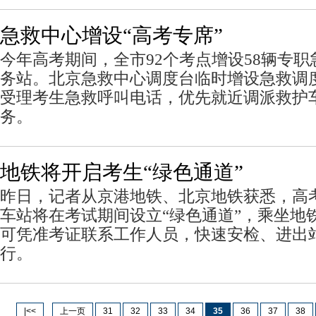
急救中心增设“高考专席”
今年高考期间，全市92个考点增设58辆专
务站。北京急救中心调度台临时增设急救调度
受理考生急救呼叫电话，优先就近调派救护
务。
地铁将开启考生“绿色通道”
昨日，记者从京港地铁、北京地铁获悉，高
车站将在考试期间设立“绿色通道”，乘坐地
可凭准考证联系工作人员，快速安检、进出
行。
|<<
上一页
31
32
33
34
35
36
37
38