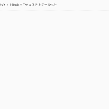
标签：
刘德华
章子怡
黄圣依
黎民伟
倪亦舒