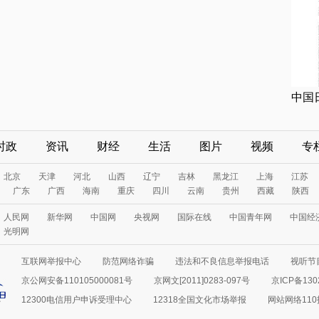
中国
时政
资讯
财经
生活
图片
视频
专
北京
天津
河北
山西
辽宁
吉林
黑龙江
上海
江苏
广东
广西
海南
重庆
四川
云南
贵州
西藏
陕西
人民网
新华网
中国网
央视网
国际在线
中国青年网
中国经
光明网
互联网举报中心
防范网络诈骗
违法和不良信息举报电话
视听节目
京公网安备110105000081号
京网文[2011]0283-097号
京ICP备130
12300电信用户申诉受理中心
12318全国文化市场举报
网站网络11