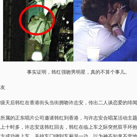
事实证明，韩红强吻男明星，真的不算个事儿。
友
量级天后韩红在香港街头当街拥吻许志安，传出二人谈恋爱的绯
属的正东唱片公司邀请韩红到香港，与许志安合唱某活动主题
上十时多，许志安送韩红回去，韩红在临上车之际突然双手环抱
对方成功推上车，关掉车门绕到车厢另一边，以为神不知鬼不觉