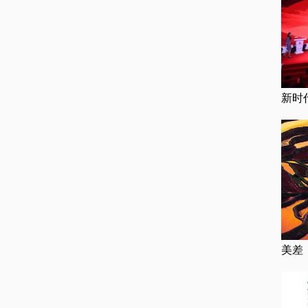
新时
美差