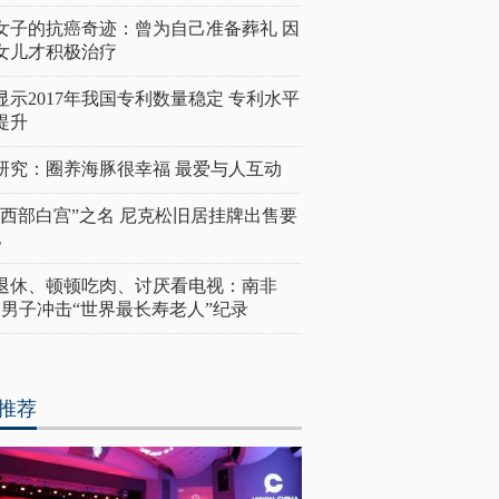
女子的抗癌奇迹：曾为自己准备葬礼 因
女儿才积极治疗
显示2017年我国专利数量稳定 专利水平
提升
研究：圈养海豚很幸福 最爱与人互动
“西部白宫”之名 尼克松旧居挂牌出售要
亿
岁退休、顿顿吃肉、讨厌看电视：南非
4岁男子冲击“世界最长寿老人”纪录
推荐