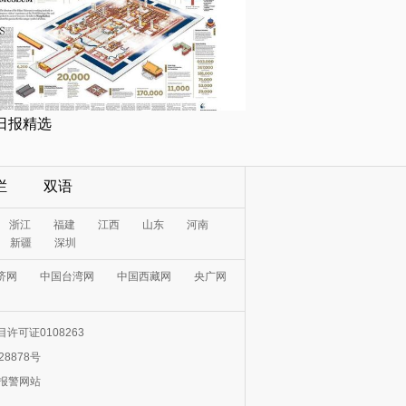
日报精选
栏
双语
浙江
福建
江西
山东
河南
新疆
深圳
济网
中国台湾网
中国西藏网
央广网
许可证0108263
28878号
0报警网站