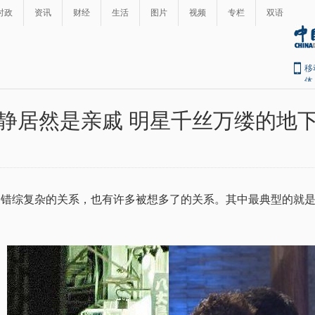
时政
资讯
财经
生活
图片
视频
专栏
双语
移
体
静居然是亲戚 明星千丝万缕的地
综复杂的关系，也有许多被想多了的关系。其中最典型的就是