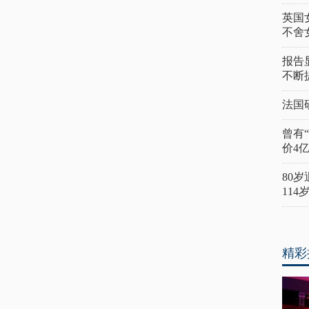
英国
不舍
报告
不断
法国
曾有
价4
80
11
精彩