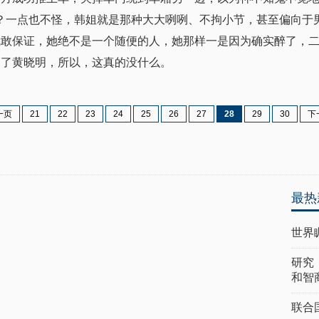
？一点也不怪，韩姐就是那种大大咧咧、不拘小节，甚至偏向于
敢保证，她绝不是一个随便的人，她那样一是因为确实醉了，二
吻了黄晓明，所以，这真的没什么。
一页
21
22
23
24
25
26
27
28
29
30
下
最热
世界
研究
和智
联合