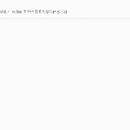
标签：
刘德华
章子怡
黄圣依
黎民伟
倪亦舒