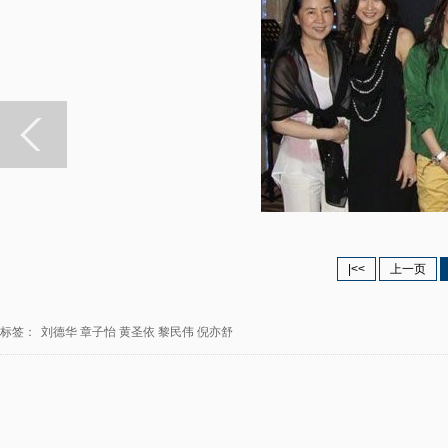
|<<
上一页
标签：
刘德华
章子怡
黄圣依
黎民伟
倪亦舒