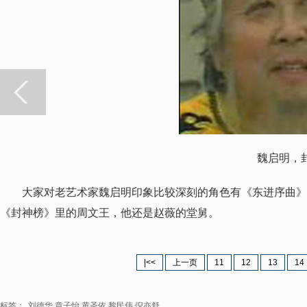
魏启明，封
大家对老艺术家魏启明印象比较深刻的角色有《东进序曲》
《封神榜》里的周文王，他还是赵薇的堂舅。
|<<
上一页
11
12
13
14
标签：
刘德华
章子怡
黄圣依
黎民伟
倪亦舒