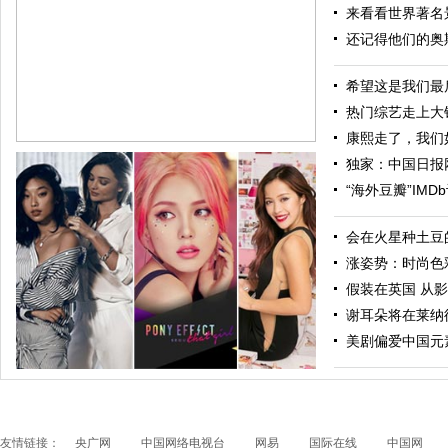
来看看世界著名景点
还记得他们的奥斯
希望这是我们最后
热门综艺走上大银
康熙走了，我们
独家：中国日报网2
“海外豆瓣”IMD
会在火星种土豆的
涨姿势：时尚色
假装在英国 从影
谢耳朵将在莱纳德
跟随电影去旅行：布拉格 在这里邂逅特工、寻找浪漫
美剧偏爱中国元素
友情链接：
央广网
中国网络电视台
网易
国际在线
中国网