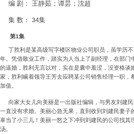
编 剧： 王静茹；谭昙；沈超
集 数： 34集
第1集
丁胜利是某高级写字楼区物业公司职员，虽学历不
年。凭借敬业工作，踏实为人当上了副经理，在部门
的逼婚，胜利无言以对，实在是囊中羞涩，没资格谈
家，胜利瞒着领导王芳去应聘某公司销售经理一职，
加值。
向家大女儿向美丽是一出版社编辑，与男友刘建民
一直没有求婚。美丽心急无果，直到收到刘建民妻子
辜当了小三儿！美丽一怒之下冲到刘建民的公司找其
汤。