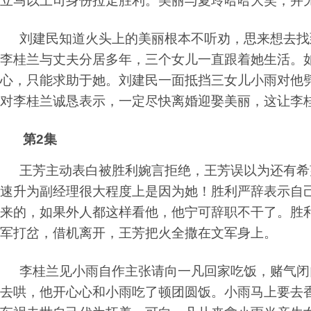
立马以上司身份拉走胜利。美丽与夏玲哈哈大笑，并
刘建民知道火头上的美丽根本不听劝，思来想去找
李桂兰与丈夫分居多年，三个女儿一直跟着她生活。
心，只能求助于她。刘建民一面抵挡三女儿小雨对他
对李桂兰诚恳表示，一定尽快离婚迎娶美丽，这让李
第2集
王芳主动表白被胜利婉言拒绝，王芳误以为还有希
速升为副经理很大程度上是因为她！胜利严辞表示自
来的，如果外人都这样看他，他宁可辞职不干了。胜
军打岔，借机离开，王芳把火全撒在文军身上。
李桂兰见小雨自作主张请向一凡回家吃饭，赌气闭
去哄，他开心心和小雨吃了顿团圆饭。小雨马上要去