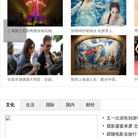
上海迪士尼夜晚燃放烟花绚...
张雨绮纱裙戏水 化身美人...
秀
在菜市场偶遇大明星：安妮...
探营上海迪士尼：糅合中国...
不
文化
生活
国际
国内
财经
五一出游告别游客
观影盛宴来袭 北
跟随电影去旅行：