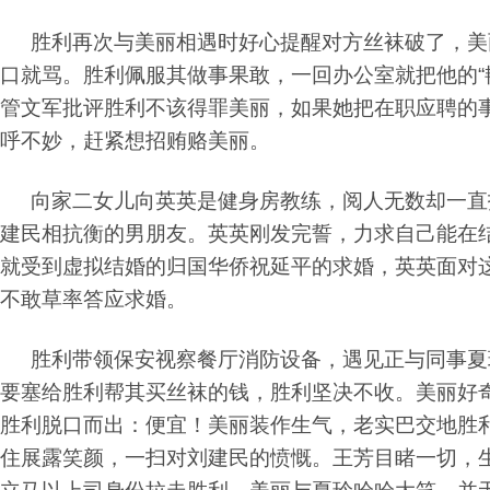
胜利再次与美丽相遇时好心提醒对方丝袜破了，美
口就骂。胜利佩服其做事果敢，一回办公室就把他的“
管文军批评胜利不该得罪美丽，如果她把在职应聘的
呼不妙，赶紧想招贿赂美丽。
向家二女儿向英英是健身房教练，阅人无数却一直
建民相抗衡的男朋友。英英刚发完誓，力求自己能在
就受到虚拟结婚的归国华侨祝延平的求婚，英英面对
不敢草率答应求婚。
胜利带领保安视察餐厅消防设备，遇见正与同事夏
要塞给胜利帮其买丝袜的钱，胜利坚决不收。美丽好
胜利脱口而出：便宜！美丽装作生气，老实巴交地胜
住展露笑颜，一扫对刘建民的愤慨。王芳目睹一切，