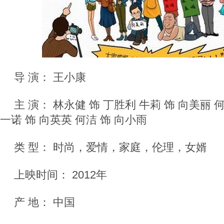
导 演： 王小康
主 演： 林永健 饰 丁胜利 牛莉 饰 向美丽 
一诺 饰 向英英 何洁 饰 向小雨
类 型： 时尚，爱情，家庭，伦理，女婿
上映时间： 2012年
产 地： 中国