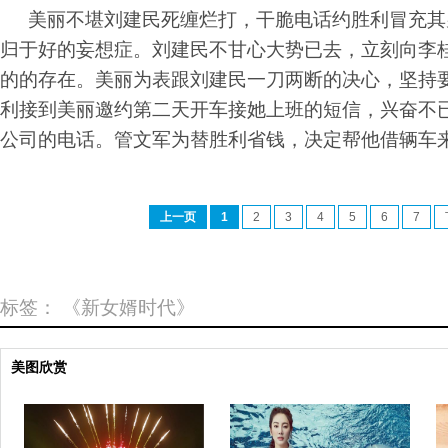
美丽不堪刘建民死缠烂打，干脆电话约胜利冒充其
归于好的妄想症。刘建民不甘心大势已去，立刻向李
的的存在。美丽为表跟刘建民一刀两断的决心，坚持
利接到美丽邀约第二天开车接她上班的短信，兴奋不
公司的电话。管文军为替胜利省钱，决定帮他借辆车
上一页
1
2
3
4
5
6
7
标签：
《新女婿时代》
美图欣赏