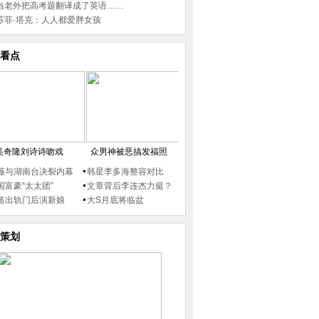
当老外把高考题翻译成了英语……
苏菲·塔克：人人都爱胖女孩
看点
吴奇隆刘诗诗吻戏
众男神被恶搞发福照
薇与湖南台决裂内幕
韩星李多海整容对比
国富豪“太太团”
文章背后李连杰力挺？
笛出轨门后演新娘
大S月底将临盆
策划