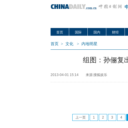
首页
国际
国内
财经
首页
>
文化
>
内地明星
组图：孙俪复
2013-04-01 15:14
来源:搜狐娱乐
上一页
1
2
3
4