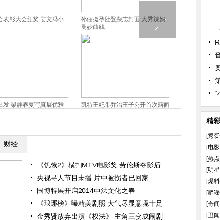
会表彰大会颁奖 姜文冯小
孙俪挺孕肚登杂志封面 大秀辣妈
全智贤海量照
曼妙曲线
感女神
R
出发 梁静春夏写真展优雅
凯特王妃带乔治王子公开首次露面
凯特王妃淡定
撅小嘴激萌
礼
精彩
[秀爱
财经
[电影
[热点
《饥饿2》横扫MTV电影奖 劳伦斯夺影后
[明星
央视寻人节目未播 片中被拐者已回家
[爆料
国博特展开启2014中法文化之春
[辟谣
《琅琊榜》曝精美剧照 大气尽显意境十足
[奇闻
[丑闻
金秀贤放弃出演《权法》 主角三变成闹剧