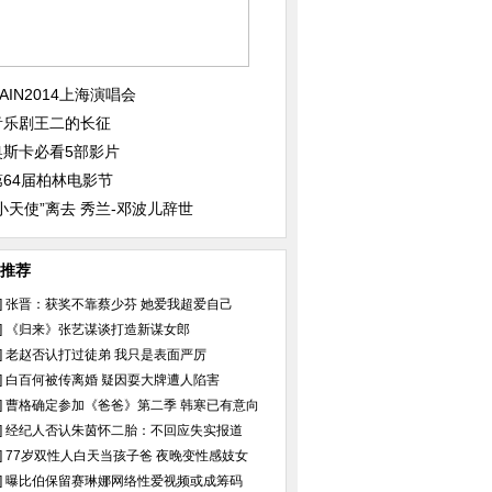
片 从邻家妹妹到性
章子怡逆天助阵酷玩MV 复古女郎
姚笛出轨门后与宋丹
上演马戏团爱情
情绪低落无笑容
AIN2014上海演唱会
音乐剧王二的长征
奥斯卡必看5部影片
第64届柏林电影节
“小天使”离去 秀兰-邓波儿辞世
与裸男握手 行碰鼻
陈坤登杂志封面 留中长发文艺不
詹妮弗劳伦斯为哥哥
羁[高清大图]
甜美梦幻
推荐
]
张晋：获奖不靠蔡少芬 她爱我超爱自己
]
《归来》张艺谋谈打造新谋女郎
]
老赵否认打过徒弟 我只是表面严厉
]
白百何被传离婚 疑因耍大牌遭人陷害
]
曹格确定参加《爸爸》第二季 韩寒已有意向
]
经纪人否认朱茵怀二胎：不回应失实报道
]
77岁双性人白天当孩子爸 夜晚变性感妓女
]
曝比伯保留赛琳娜网络性爱视频或成筹码