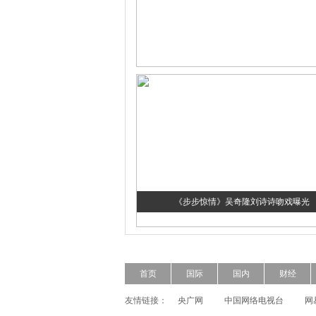
《步步惊情》吴奇隆刘诗诗吻戏曝光
首页
国际
国内
财经
友情链接：
央广网
中国网络电视台
网