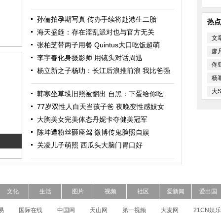
孙俪拍孕期写真 传办手续将赴港生二胎
热点
海天盛筵：存在淫乱派对也与官方无关
文
张柏芝带两子用餐 Quintus大口吃饭超萌
廖
李宇春化身摄影师 用镜头对话周迅
佟
杨立新之子杨玏：长江后浪推前浪 我比爸强
杨
大
韩寒坐草垛旧照被翻出 自黑：下蛋给你吃
77岁双性人白天当孩子爸 夜晚变性感妓女
大胸美女完美体态丹妮卡夺健美冠军
陈坤遭粉丝砸座驾 微博传鬼脸照自娱
关凌儿子萌照 西瓜头大脑门胃口好
文化
生活
图片
视频
社区
爱新闻
爱出国
易
国际在线
中国网
天山网
第一视频
大麦网
21CN娱乐