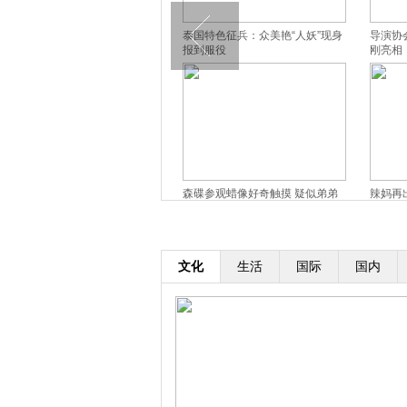
马伊琍现身幼儿园家长会 形单影
泰国特色征兵：众美艳“人妖”现身
导演协
只表情僵
报到服役
刚亮相
《归来》张艺谋谈打造新谋女郎:
森碟参观蜡像好奇触摸 疑似弟弟
辣妈再
眼神随命运改变
背影出镜
窈窕美
文化
生活
国际
国内