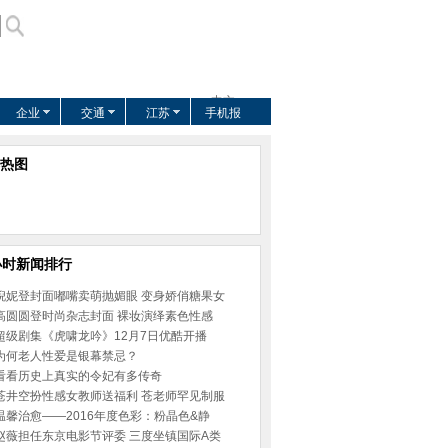
中文
企业
交通
江苏
手机报
US
EUROPE
热图
AFRICA
ASIA
小时新闻排行
倪妮登封面嘟嘴卖萌抛媚眼 变身娇俏糖果女
高圆圆登时尚杂志封面 裸妆演绎素色性感
超级剧集《虎啸龙吟》12月7日优酷开播
为何老人性爱是银幕禁忌？
看看历史上真实的令妃有多传奇
苍井空扮性感女教师送福利 苍老师罕见制服
温馨治愈——2016年度色彩：粉晶色&静
赵薇担任东京电影节评委 三度坐镇国际A类