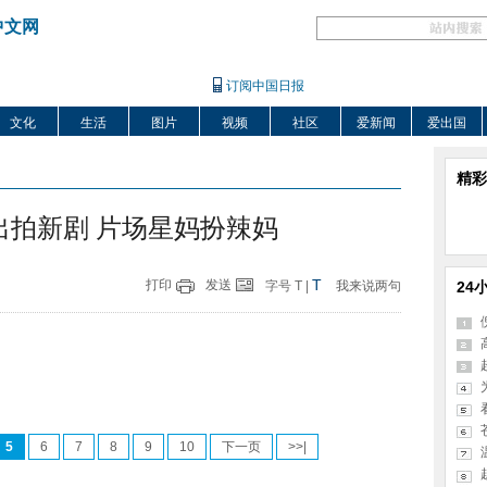
中文网
订阅中国日报
文化
生活
图片
视频
社区
爱新闻
爱出国
精彩
出拍新剧 片场星妈扮辣妈
T
打印
发送
字号
T
|
我来说两句
24
5
6
7
8
9
10
下一页
>>|