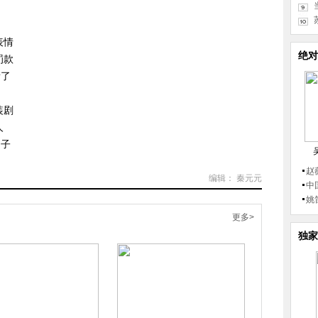
表情
绝对
罚款
看了
装剧
人
仙子
赵
编辑： 秦元元
中
姚
更多>
独家