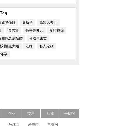
Tag
章姚笛偷腥
奥斯卡
高凌风去世
凡
金秀贤
爸爸去哪儿
汤唯被骗
亚丽陈思成结婚
邵逸夫去世
幂刘恺威大婚
汪峰
私人定制
S怀孕
企业
交通
江苏
手机报
环球网
爱奇艺
电影网