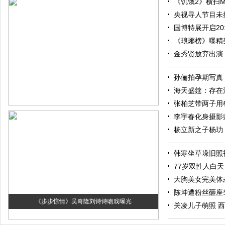
《饥饿2》横扫M
央视寻人节目未
国博特展开启20
《琅琊榜》曝精
金秀贤放弃出演
孙俪拍孕期写真
海天盛筵：存在
张柏芝带两子用餐 
李宇春化身摄影
杨立新之子杨玏
韩寒坐草垛旧照
77岁双性人白
大胸美女完美体
陈坤遭粉丝砸座
《步步惊情》吴奇隆刘诗诗吻戏曝光
关凌儿子萌照 