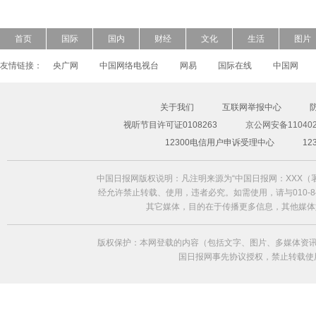
首页
国际
国内
财经
文化
生活
图片
友情链接：
央广网
中国网络电视台
网易
国际在线
中国网
关于我们
互联网举报中心
视听节目许可证0108263
京公网安备110402
超模Freja Beha演绎2014春夏形象大片
12300电信用户申诉受理中心
1
中国日报网版权说明：凡注明来源为“中国日报网：XXX
经允许禁止转载、使用，违者必究。如需使用，请与010-84
其它媒体，目的在于传播更多信息，其他媒体
版权保护：本网登载的内容（包括文字、图片、多媒体资讯
国日报网事先协议授权，禁止转载使用。给中国