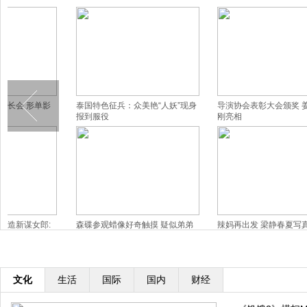
泰国特色征兵：众美艳“人妖”现身
导演协会表彰大会颁奖 姜文冯小
孙
报到服役
刚亮相
曼
森碟参观蜡像好奇触摸 疑似弟弟
辣妈再出发 梁静春夏写真展优雅
凯
背影出镜
窈窕美
撅
文化
生活
国际
国内
财经