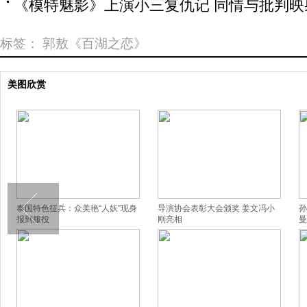
《模特魅影》上演小三复仇记 同情与批判映
标签：
郭敖《百湖之恋》
美图欣赏
泰国特色征兵：众美艳“人妖”现身
导演协会表彰大会颁奖 姜文冯小
孙
报到服役
刚亮相
曼