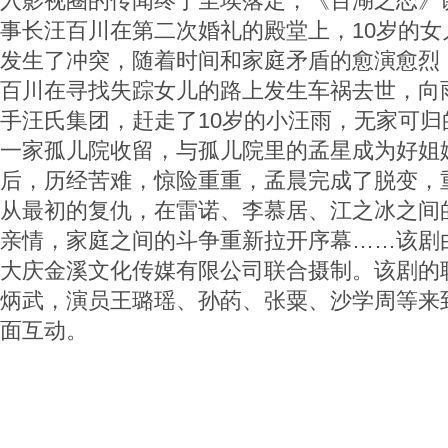
入影视圈的传闻终于尘埃落定，《百湖之恋》
事长汪百川在第二次婚礼的殿堂上，10岁的女
发生了冲突，随着时间和家庭矛盾的愈演愈烈
百川在寻找失踪女儿的路上发生车祸去世，向
手汪氏集团，赶走了10岁的小汪雨，无家可归
一家孤儿院收留，与孤儿院里的孟星成为好姐妹
后，历经苦难，惊险重重，孟晨完成了脱变，
从最初的复仇，在雷诺、李慕居、江之冰之间
亲情，家庭之间的斗争重新拉开序幕……该剧
大庆金溪文化传媒有限公司联合摄制。该剧的
炳武，演员王璐瑶、孙菂、张粟、沙学周等来
面互动。