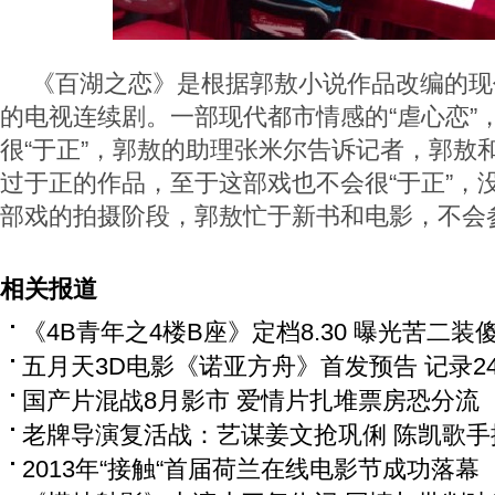
《百湖之恋》是根据郭敖小说作品改编的现
的电视连续剧。一部现代都市情感的“虐心恋”
很“于正”，郭敖的助理张米尔告诉记者，郭敖
过于正的作品，至于这部戏也不会很“于正”，
部戏的拍摄阶段，郭敖忙于新书和电影，不会
相关报道
《4B青年之4楼B座》定档8.30 曝光苦二装
五月天3D电影《诺亚方舟》首发预告 记录2
国产片混战8月影市 爱情片扎堆票房恐分流
老牌导演复活战：艺谋姜文抢巩俐 陈凯歌手
2013年“接触“首届荷兰在线电影节成功落幕