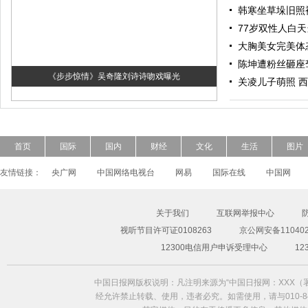
韩寒坐草垛旧照
77岁双性人白
大胸美女完美体
陈坤遭粉丝砸座
《步步惊情》吴奇隆刘诗诗吻戏曝光
关凌儿子萌照 
首页
国际
国内
财经
文化
生活
图片
友情链接：
央广网
中国网络电视台
网易
国际在线
中国网
关于我们
互联网举报中心
视听节目许可证0108263
京公网安备110402
超模Freja Beha演绎2014春夏形象大片
12300电信用户申诉受理中心
1
中国日报网版权说明：凡注明来源为“中国日报网：XXX
经允许禁止转载、使用，违者必究。如需使用，请与010-84