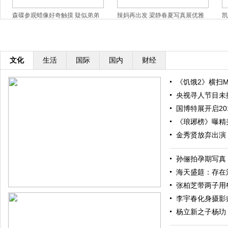
森碟参观蜡像好奇触摸 疑似弟弟
辣妈再出发 梁静春夏写真展优雅
凯
背影出镜
窈窕美
撅
文化
生活
国际
国内
财经
《饥饿2》横扫M
央视寻人节目未
国博特展开启20
《琅琊榜》曝精
金秀贤放弃出演
孙俪拍孕期写真
海天盛筵：存在
张柏芝带两子用餐 
李宇春化身摄影
杨立新之子杨玏