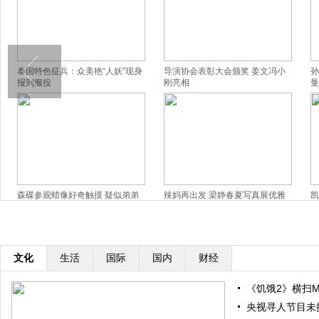
泰国特色征兵：众美艳“人妖”现身
导演协会表彰大会颁奖 姜文冯小
孙
报到服役
刚亮相
曼
森碟参观蜡像好奇触摸 疑似弟弟
辣妈再出发 梁静春夏写真展优雅
凯
背影出镜
窈窕美
撅
文化
生活
国际
国内
财经
《饥饿2》横扫M
央视寻人节目未