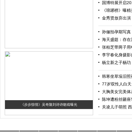
国博特展开启20
《琅琊榜》曝精
金秀贤放弃出演
孙俪拍孕期写真
海天盛筵：存在
张柏芝带两子用餐 
李宇春化身摄影
杨立新之子杨玏
韩寒坐草垛旧照
77岁双性人白
大胸美女完美体
陈坤遭粉丝砸座
《步步惊情》吴奇隆刘诗诗吻戏曝光
关凌儿子萌照 