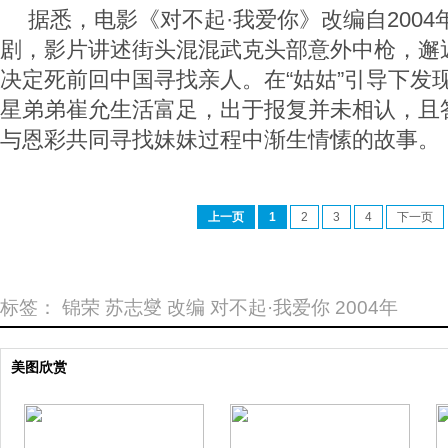
据悉，电影《对不起·我爱你》改编自200
剧，影片讲述街头混混武克头部意外中枪，邂
决定死前回中国寻找亲人。在“姑姑”引导下发现
星弟弟崔允生活富足，出于报复并未相认，且
与恩彩共同寻找妹妹过程中渐生情愫的故事。
上一页
1
2
3
4
下一页
标签：
锦荣
苏志燮
改编
对不起·我爱你
2004年
美图欣赏