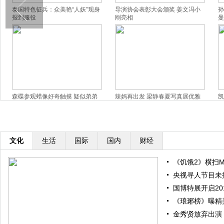
泰国特色征兵：众美艳“人妖”现身
导演协会表彰大会颁奖 姜文冯小
孙
报到服役
刚亮相
曼
森碟参观蜡像好奇触摸 疑似弟弟
辣妈再出发 梁静春夏写真展优雅
凯
背影出镜
窈窕美
撅
文化
生活
国际
国内
财经
《饥饿2》横扫M
央视寻人节目未
国博特展开启20
《琅琊榜》曝精
金秀贤放弃出演