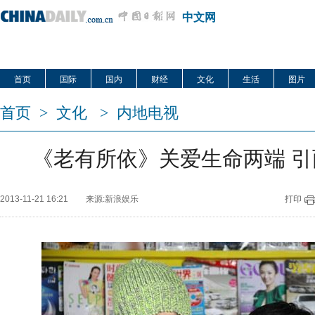
中文网
首页
国际
国内
财经
文化
生活
图片
首页
>
文化
>
内地电视
《老有所依》关爱生命两端 
2013-11-21 16:21
来源:新浪娱乐
打印