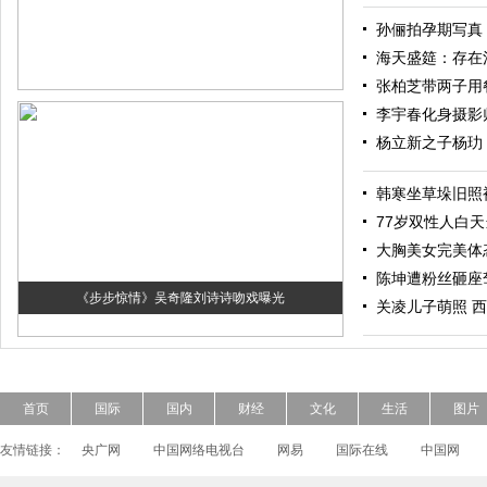
孙俪拍孕期写真
海天盛筵：存在
张柏芝带两子用餐 
李宇春化身摄影
杨立新之子杨玏
韩寒坐草垛旧照
77岁双性人白
大胸美女完美体
陈坤遭粉丝砸座
《步步惊情》吴奇隆刘诗诗吻戏曝光
关凌儿子萌照 
首页
国际
国内
财经
文化
生活
图片
友情链接：
央广网
中国网络电视台
网易
国际在线
中国网