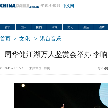
中文网
首页
国际
国内
财经
文化
生活
图片
首页
>
文化
>
港台音乐
周华健江湖万人鉴赏会举办 李响
2013-11-22 11:27
来源:中国日报网
打印