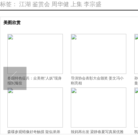
标签：
江湖
鉴赏会
周华健
上集
李宗盛
美图欣赏
泰国特色征兵：众美艳“人妖”现身
导演协会表彰大会颁奖 姜文冯小
孙
报到服役
刚亮相
曼
森碟参观蜡像好奇触摸 疑似弟弟
辣妈再出发 梁静春夏写真展优雅
凯
背影出镜
窈窕美
撅