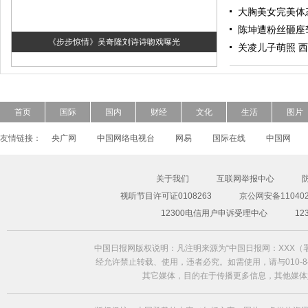
大胸美女完美体
陈坤遭粉丝砸座
《步步惊情》吴奇隆刘诗诗吻戏曝光
关凌儿子萌照 
首页
国际
国内
财经
文化
生活
图片
友情链接：
央广网
中国网络电视台
网易
国际在线
中国网
关于我们
互联网举报中心
视听节目许可证0108263
京公网安备110402
超模Freja Beha演绎2014春夏形象大片
12300电信用户申诉受理中心
1
中国日报网版权说明：凡注明来源为“中国日报网：XXX
经允许禁止转载、使用，违者必究。如需使用，请与010-84
其它媒体，目的在于传播更多信息，其他媒体