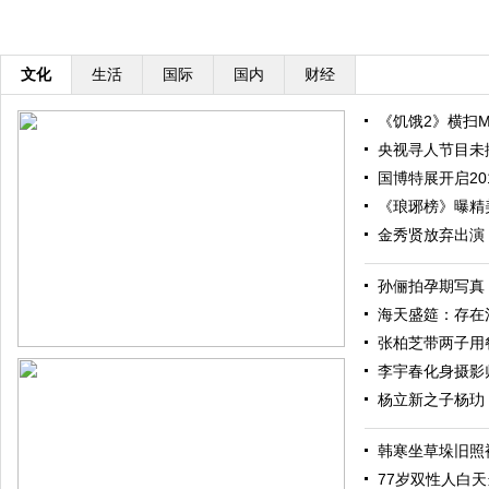
文化
生活
国际
国内
财经
《饥饿2》横扫M
央视寻人节目未
国博特展开启20
《琅琊榜》曝精
金秀贤放弃出演
孙俪拍孕期写真
海天盛筵：存在
张柏芝带两子用餐 
李宇春化身摄影
杨立新之子杨玏
韩寒坐草垛旧照
77岁双性人白