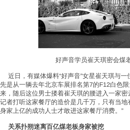
好声音学员崔天琪密会煤
近日，有媒体爆料“好声音”女星崔天琪与一
先是从一辆去年北京车展排名第7的F12白色
来，随后这位男士搂着崔天琪的腰进入一家密
记者打听这家餐厅的造价是几千万，只有当地
身家上亿的成功人士才敢进这家餐厅消费。”
关系扑朔迷离百亿煤老板身家被挖