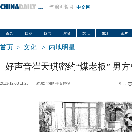
中文网
首页
国际
国内
财经
文化
生活
图片
首页
>
文化
>
内地明星
好声音崔天琪密约“煤老板” 男
2013-12-03 11:28
来源:北国网-半岛晨报
打印