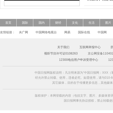
首页
国际
国内
财经
文化
生活
图片
友情链接：
央广网
中国网络电视台
网易
国际在线
中国网
关于我们
互联网举报中心
视听节目许可证0108263
京公网安备110402
超模Freja Beha演绎2014春夏形象大片
12300电信用户申诉受理中心
1
中国日报网版权说明：凡注明来源为“中国日报网：XXX
经允许禁止转载、使用，违者必究。如需使用，请与010-84
其它媒体，目的在于传播更多信息，其他媒体
版权保护：本网登载的内容（包括文字、图片、多媒体资讯
国日报网事先协议授权，禁止转载使用。给中国