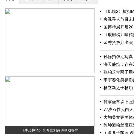
《饥饿2》横扫M
央视寻人节目未
国博特展开启20
《琅琊榜》曝精
金秀贤放弃出演
孙俪拍孕期写真
海天盛筵：存在
张柏芝带两子用餐 
李宇春化身摄影
杨立新之子杨玏
韩寒坐草垛旧照
77岁双性人白
大胸美女完美体
陈坤遭粉丝砸座
《步步惊情》吴奇隆刘诗诗吻戏曝光
关凌儿子萌照 