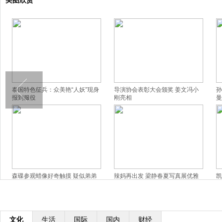
美图欣赏
泰国特色征兵：众美艳“人妖”现身
导演协会表彰大会颁奖 姜文冯小
孙
报到服役
刚亮相
曼
森碟参观蜡像好奇触摸 疑似弟弟
辣妈再出发 梁静春夏写真展优雅
凯
背影出镜
窈窕美
撅
文化
生活
国际
国内
财经