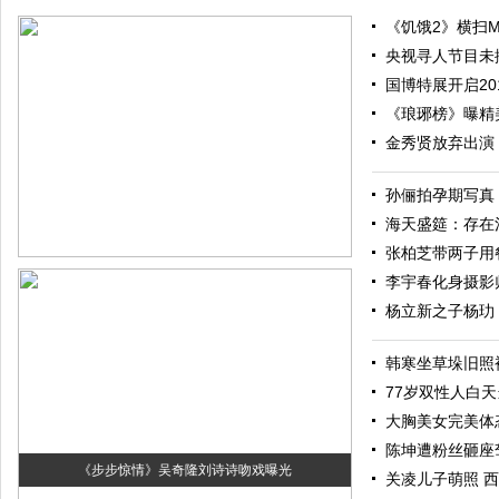
《饥饿2》横扫M
央视寻人节目未
国博特展开启20
《琅琊榜》曝精
金秀贤放弃出演
孙俪拍孕期写真
海天盛筵：存在
张柏芝带两子用餐 
李宇春化身摄影
杨立新之子杨玏
韩寒坐草垛旧照
77岁双性人白
大胸美女完美体
陈坤遭粉丝砸座
《步步惊情》吴奇隆刘诗诗吻戏曝光
关凌儿子萌照 