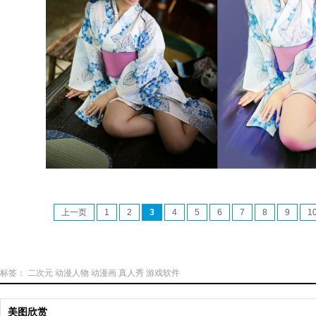
上一页
1
2
3
4
5
6
7
8
9
1
标签：
二次元
动漫人物
动漫画
真人秀
游戏软件
美图欣赏