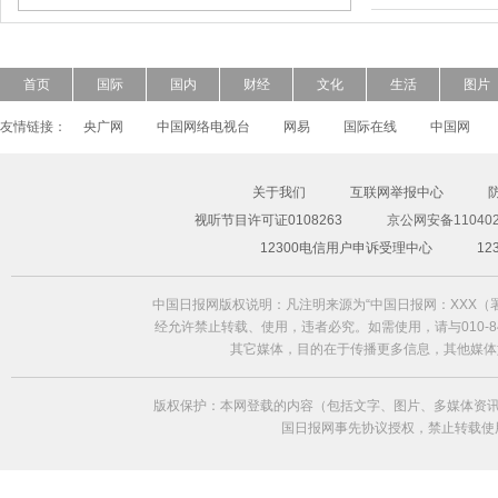
首页
国际
国内
财经
文化
生活
图片
友情链接：
央广网
中国网络电视台
网易
国际在线
中国网
关于我们
互联网举报中心
视听节目许可证0108263
京公网安备110402
超模Freja Beha演绎2014春夏形象大片
12300电信用户申诉受理中心
1
中国日报网版权说明：凡注明来源为“中国日报网：XXX
经允许禁止转载、使用，违者必究。如需使用，请与010-84
其它媒体，目的在于传播更多信息，其他媒体
版权保护：本网登载的内容（包括文字、图片、多媒体资讯
国日报网事先协议授权，禁止转载使用。给中国