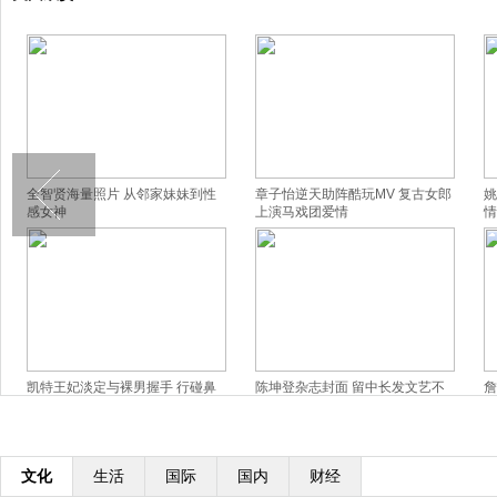
全智贤海量照片 从邻家妹妹到性
章子怡逆天助阵酷玩MV 复古女郎
姚
感女神
上演马戏团爱情
情
凯特王妃淡定与裸男握手 行碰鼻
陈坤登杂志封面 留中长发文艺不
詹
礼
羁[高清大图]
甜
文化
生活
国际
国内
财经