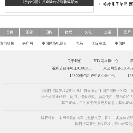
《步步惊情》吴奇隆刘诗诗吻戏曝光
关凌儿子萌照 
首页
国际
国内
财经
文化
生活
图片
友情链接：
央广网
中国网络电视台
网易
国际在线
中国网
关于我们
互联网举报中心
视听节目许可证0108263
京公网安备110402
超模Freja Beha演绎2014春夏形象大片
12300电信用户申诉受理中心
1
中国日报网版权说明：凡注明来源为“中国日报网：XXX
经允许禁止转载、使用，违者必究。如需使用，请与010-84
其它媒体，目的在于传播更多信息，其他媒体
版权保护：本网登载的内容（包括文字、图片、多媒体资讯
国日报网事先协议授权，禁止转载使用。给中国