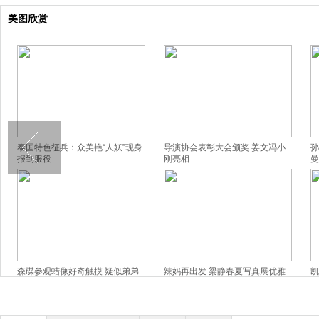
美图欣赏
泰国特色征兵：众美艳“人妖”现身
导演协会表彰大会颁奖 姜文冯小
孙
报到服役
刚亮相
曼
森碟参观蜡像好奇触摸 疑似弟弟
辣妈再出发 梁静春夏写真展优雅
凯
背影出镜
窈窕美
撅