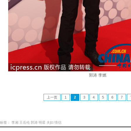
郭涛 李燃
上一页
1
2
3
4
5
6
7
标签：
李湘
王岳伦
郭涛
明星
夫妇
情侣