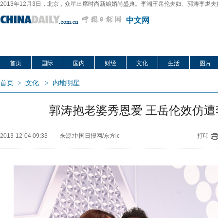
2013年12月3日，北京，众星出席时尚新娘婚尚盛典。李湘王岳伦夫妇、郭涛李
中文网
首页
国际
国内
财经
文化
生活
图片
首页
>
文化
>
内地明星
郭涛抱老婆秀恩爱 王岳伦效仿遭
2013-12-04 09:33
来源:中国日报网/东方ic
打印