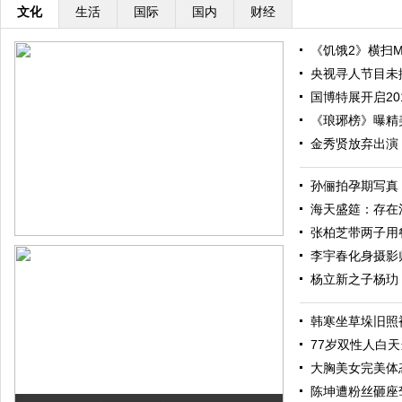
文化
生活
国际
国内
财经
《饥饿2》横扫M
央视寻人节目未
国博特展开启20
《琅琊榜》曝精
金秀贤放弃出演
孙俪拍孕期写真
海天盛筵：存在
张柏芝带两子用餐 
李宇春化身摄影
杨立新之子杨玏
韩寒坐草垛旧照
77岁双性人白
大胸美女完美体
陈坤遭粉丝砸座