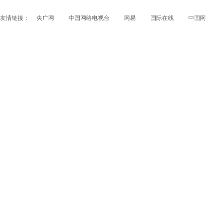
友情链接：
央广网
中国网络电视台
网易
国际在线
中国网
双胞胎宝宝激萌走红屡遭搭讪 辣妈写答题板机智回应