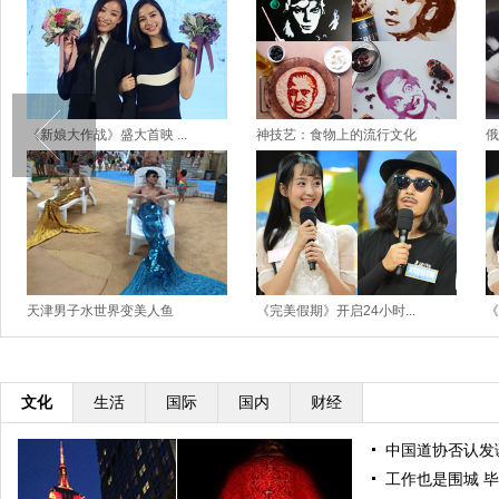
《新娘大作战》盛大首映 ...
神技艺：食物上的流行文化
俄
天津男子水世界变美人鱼
《完美假期》开启24小时...
《
文化
生活
国际
国内
财经
中国道协否认发谴
工作也是围城 毕