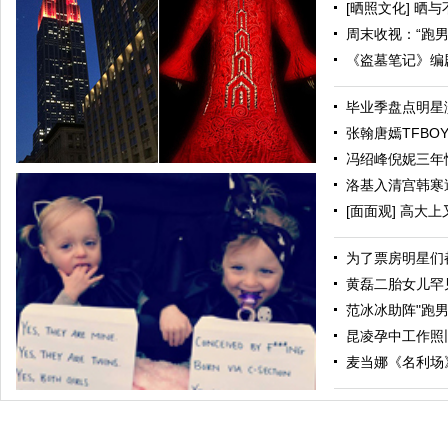
[晒照文化] 晒
周末收视：“跑男”破
《盗墓笔记》编
毕业季盘点明星演
张翰唐嫣TFBOY
冯绍峰倪妮三年情
洛基入清宫韩寒遭
[面面观] 高大上
为了票房明星们都
黄磊二胎女儿罕见
范冰冰助阵"跑男"
昆凌孕中工作照
为生活添色彩 盘点纽约帝国大厦灯光秀特别造型
麦当娜《名利场》封