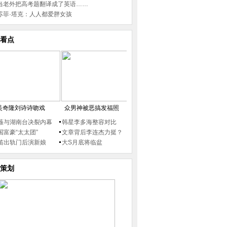
当老外把高考题翻译成了英语……
苏菲·塔克：人人都爱胖女孩
看点
吴奇隆刘诗诗吻戏
众男神被恶搞发福照
薇与湖南台决裂内幕
韩星李多海整容对比
国富豪“太太团”
文章背后李连杰力挺？
笛出轨门后演新娘
大S月底将临盆
策划
没压力 披婚纱“求
小杜丽娘精彩亮相浙江遂昌汤显祖
马伊琍现身幼儿园家
文化节
只表情僵