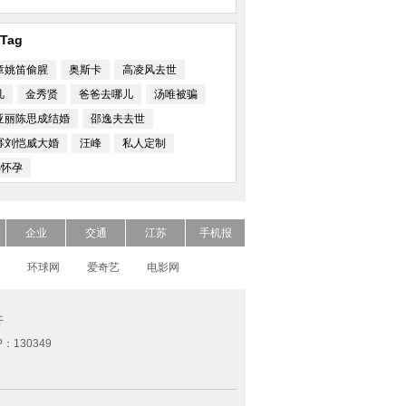
Tag
章姚笛偷腥
奥斯卡
高凌风去世
凡
金秀贤
爸爸去哪儿
汤唯被骗
亚丽陈思成结婚
邵逸夫去世
幂刘恺威大婚
汪峰
私人定制
S怀孕
企业
交通
江苏
手机报
环球网
爱奇艺
电影网
开
P：130349