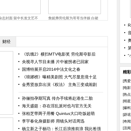
杂志封面 留中长发文艺不
詹妮弗劳伦斯为哥哥当伴娘 白裙
香港金像奖红
大图]
甜美梦幻
玲蕾丝打底死
R
财经
《饥饿2》横扫MTV电影奖 劳伦斯夺影后
央视寻人节目未播 片中被拐者已回家
国博特展开启2014中法文化之春
精彩
《琅琊榜》曝精美剧照 大气尽显意境十足
[秀爱
金秀贤放弃出演《权法》 主角三变成闹剧
[电影
[热点
孙俪拍孕期写真 传办手续将赴港生二胎
[明星
海天盛筵：存在淫乱派对也与官方无关
[爆料
张柏芝带两子用餐 Quintus大口吃饭超萌
[辟谣
李宇春化身摄影师 用镜头对话周迅
[奇闻
[丑闻
杨立新之子杨玏：长江后浪推前浪 我比爸强