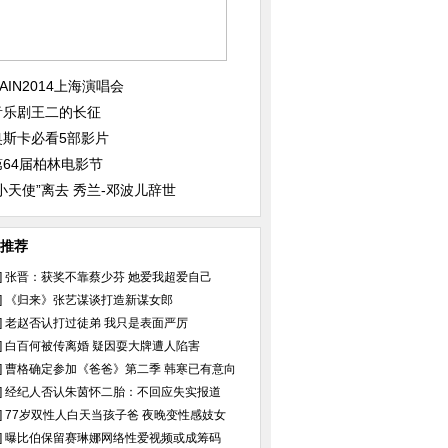
毯：Baby甜美刘嘉
"一代宗师"横扫金像12大奖 章子
《归来》张艺谋谈打
走光
怡张家辉成帝后
眼神随命运改变
AIN2014上海演唱会
音乐剧王二的长征
奥斯卡必看5部影片
第64届柏林电影节
“小天使”离去 秀兰-邓波儿辞世
推荐
]
张晋：获奖不靠蔡少芬 她爱我超爱自己
]
《归来》张艺谋谈打造新谋女郎
]
老赵否认打过徒弟 我只是表面严厉
]
白百何被传离婚 疑因耍大牌遭人陷害
]
曹格确定参加《爸爸》第二季 韩寒已有意向
]
经纪人否认朱茵怀二胎：不回应失实报道
]
77岁双性人白天当孩子爸 夜晚变性感妓女
]
曝比伯保留赛琳娜网络性爱视频或成筹码