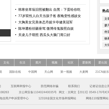
韩寒坐草垛旧照被翻出 自黑：下蛋给你吃
热点
77岁双性人白天当孩子爸 夜晚变性感妓女
文
大胸美女完美体态丹妮卡夺健美冠军
廖
陈坤遭粉丝砸座驾 微博传鬼脸照自娱
佟
关凌儿子萌照 西瓜头大脑门胃口好
杨
大
文化
生活
图片
视频
社区
爱新闻
爱出国
易
国际在线
中国网
天山网
第一视频
大麦网
21CN娱乐
们
互联网举报中心
防范网络诈骗
联系我们
记者证信息公
8263
京公网安备110402440035号 网文：京网文【2013】0549-176号
IC
00电信用户申诉受理中心
12318全国文化市场举报网站
网络110报警网站