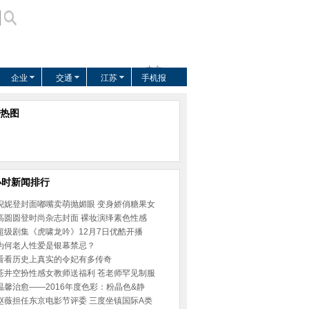
中文
企业
交通
江苏
手机报
US
EUROPE
热图
AFRICA
ASIA
小时新闻排行
倪妮登封面嘟嘴卖萌抛媚眼 变身娇俏糖果女
高圆圆登时尚杂志封面 裸妆演绎素色性感
超级剧集《虎啸龙吟》12月7日优酷开播
为何老人性爱是银幕禁忌？
看看历史上真实的令妃有多传奇
苍井空扮性感女教师送福利 苍老师罕见制服
温馨治愈——2016年度色彩：粉晶色&静
赵薇担任东京电影节评委 三度坐镇国际A类