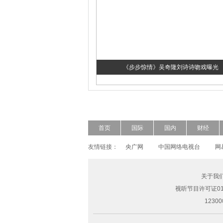
《步步惊情》吴奇隆刘诗诗吻戏曝光
首页
国际
国内
财经
友情链接：
央广网
中国网络电视台
网
关于我
超模Freja Beha演绎2014春夏形象大片
视听节目许可证010
123