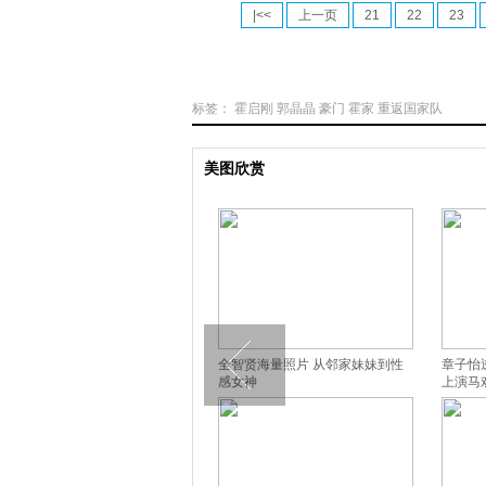
|<<
上一页
21
22
23
标签：
霍启刚
郭晶晶
豪门
霍家
重返国家队
美图欣赏
孙俪挺孕肚登杂志封面 大秀辣妈
全智贤海量照片 从邻家妹妹到性
章子怡
曼妙曲线
感女神
上演马