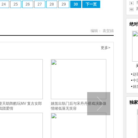
24
25
26
27
28
29
30
下一页
绝对
编辑： 袁贺娟
更多>
赵
中
姚
独家
逆天助阵酷玩MV 复古女郎
姚笛出轨门后与宋丹丹搭戏演新娘
40岁周迅扮小
戏团爱情
情绪低落无笑容
婚”钟汉良