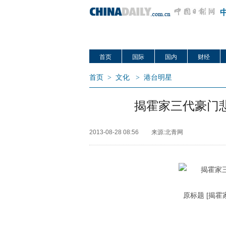
首页
国际
国内
财经
首页
>
文化
>
港台明星
揭霍家三代豪门
2013-08-28 08:56
来源:北青网
原标题 [揭霍家