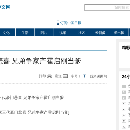
中文网
订阅中国日报
文化
生活
图片
视频
社区
爱新闻
爱出国
精彩
悲喜 兄弟争家产霍启刚当爹
T
打印
发送
字号
T
|
我来说两句
24
三代豪门悲喜 兄弟争家产霍启刚当爹]