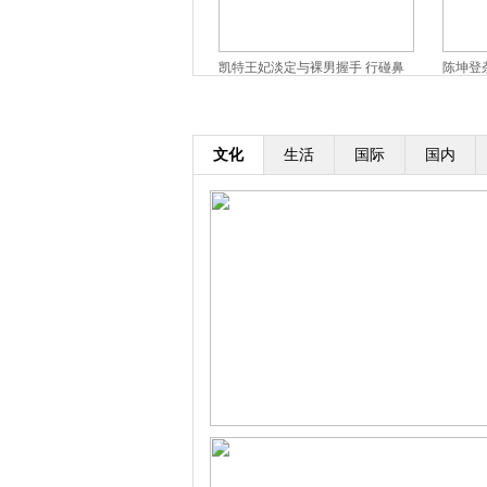
凯特王妃带乔治王子公开首次露面
凯特王妃淡定与裸男握手 行碰鼻
陈坤登
撅小嘴激萌
礼
羁[高清
文化
生活
国际
国内