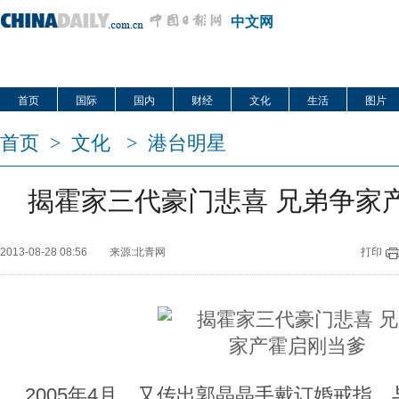
中文网
首页
国际
国内
财经
文化
生活
图片
首页
>
文化
>
港台明星
揭霍家三代豪门悲喜 兄弟争家
2013-08-28 08:56
来源:北青网
打印
2005年4月，又传出郭晶晶手戴订婚戒指