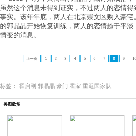
虽然这个消息未得到证实，不过两人的恋情得
事实。该年年底，两人在北京崇文区购入豪宅
的郭晶晶开始恢复训练，两人的恋情趋于平淡
情变的消息。
上一页
1
2
3
4
5
6
7
8
9
1
标签：
霍启刚
郭晶晶
豪门
霍家
重返国家队
美图欣赏