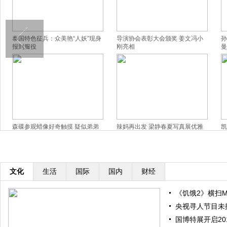
泰国特色征兵：众美艳“人妖”现身
导演协会表彰大会颁奖 姜文冯小
孙
报到服役
刚亮相
曼
森碟参观蜡像好奇触摸 疑似弟弟
辣妈再出发 梁静春夏写真展优雅
凯
背影出镜
窈窕美
撅
文化
生活
国际
国内
财经
《饥饿2》横扫M
央视寻人节目未
国博特展开启20