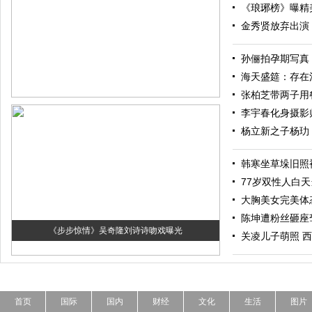
《琅琊榜》曝精
金秀贤放弃出演
孙俪拍孕期写真
海天盛筵：存在
张柏芝带两子用餐 
李宇春化身摄影
杨立新之子杨玏
韩寒坐草垛旧照
77岁双性人白
大胸美女完美体
陈坤遭粉丝砸座
《步步惊情》吴奇隆刘诗诗吻戏曝光
关凌儿子萌照 
首页
国际
国内
财经
文化
生活
图片