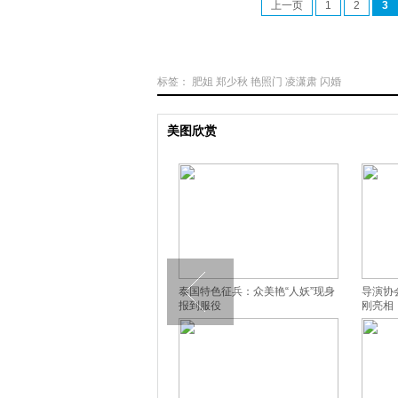
上一页
1
2
3
标签：
肥姐
郑少秋
艳照门
凌潇肃
闪婚
美图欣赏
马伊琍现身幼儿园家长会 形单影
泰国特色征兵：众美艳“人妖”现身
导演协
只表情僵
报到服役
刚亮相