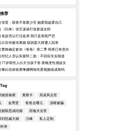
推荐
]
张晋：获奖不靠蔡少芬 她爱我超爱自己
]
《归来》张艺谋谈打造新谋女郎
]
老赵否认打过徒弟 我只是表面严厉
]
白百何被传离婚 疑因耍大牌遭人陷害
]
曹格确定参加《爸爸》第二季 韩寒已有意向
]
经纪人否认朱茵怀二胎：不回应失实报道
]
77岁双性人白天当孩子爸 夜晚变性感妓女
]
曝比伯保留赛琳娜网络性爱视频或成筹码
Tag
章姚笛偷腥
奥斯卡
高凌风去世
片 从邻家妹妹到性
章子怡逆天助阵酷玩MV 复古女郎
姚笛出轨门后与宋丹
上演马戏团爱情
情绪低落无笑容
凡
金秀贤
爸爸去哪儿
汤唯被骗
亚丽陈思成结婚
邵逸夫去世
幂刘恺威大婚
汪峰
私人定制
S怀孕