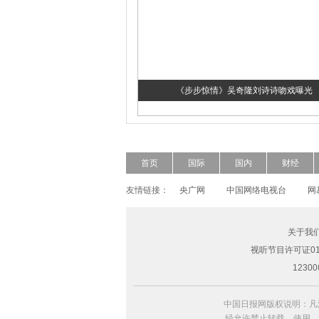
《步步惊情》吴奇隆刘诗诗吻戏曝光
首页
国际
国内
财经
友情链接：
央广网
中国网络电视台
网
关于我
视听节目许可证010
超模Freja Beha演绎2014春夏形象大片
123
中国日报网版权说明：凡
经允许禁止转载、使用，违