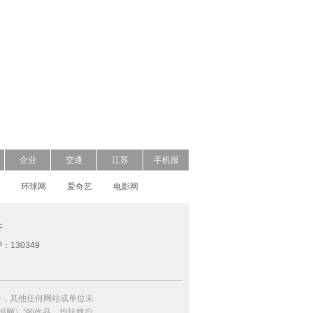
企业
交通
江苏
手机报
环球网
爱奇艺
电影网
开
P：130349
外，其他任何网站或单位未
日报网）”的作品，均转载自