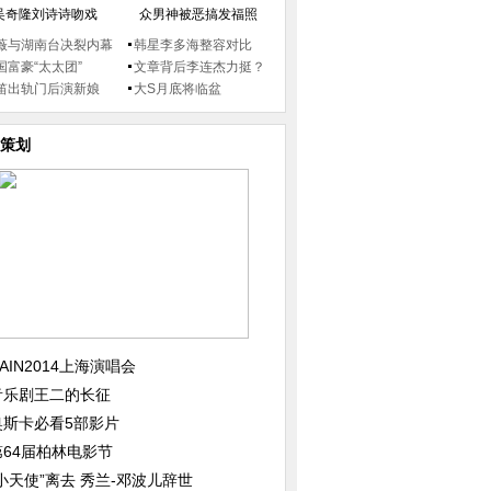
吴奇隆刘诗诗吻戏
众男神被恶搞发福照
薇与湖南台决裂内幕
韩星李多海整容对比
国富豪“太太团”
文章背后李连杰力挺？
笛出轨门后演新娘
大S月底将临盆
策划
AIN2014上海演唱会
音乐剧王二的长征
奥斯卡必看5部影片
第64届柏林电影节
“小天使”离去 秀兰-邓波儿辞世