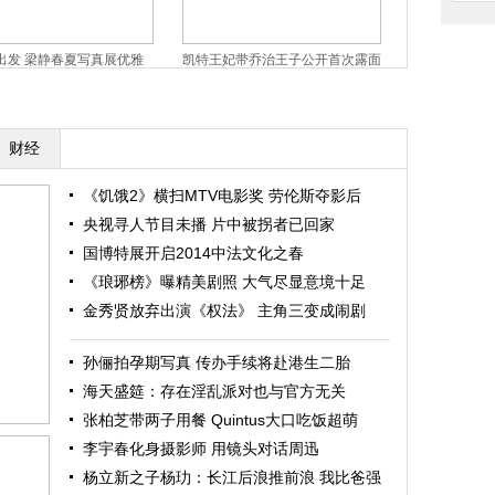
出发 梁静春夏写真展优雅
凯特王妃带乔治王子公开首次露面
凯特王妃淡定
撅小嘴激萌
礼
财经
《饥饿2》横扫MTV电影奖 劳伦斯夺影后
央视寻人节目未播 片中被拐者已回家
国博特展开启2014中法文化之春
《琅琊榜》曝精美剧照 大气尽显意境十足
金秀贤放弃出演《权法》 主角三变成闹剧
孙俪拍孕期写真 传办手续将赴港生二胎
海天盛筵：存在淫乱派对也与官方无关
张柏芝带两子用餐 Quintus大口吃饭超萌
李宇春化身摄影师 用镜头对话周迅
杨立新之子杨玏：长江后浪推前浪 我比爸强