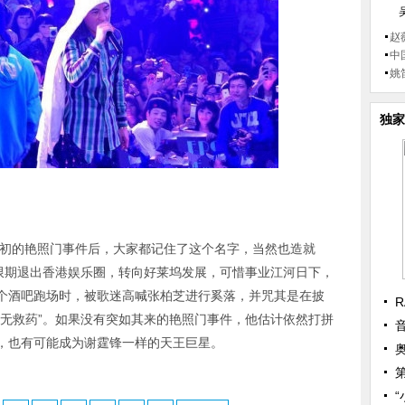
赵
中
姚
独家
年初的艳照门事件后，大家都记住了这个名字，当然也造就
无限期退出香港娱乐圈，转向好莱坞发展，可惜事业江河日下，
个酒吧跑场时，被歌迷高喊张柏芝进行奚落，并咒其是在披
R
毁无救药”。如果没有突如其来的艳照门事件，他估计依然打拼
，也有可能成为谢霆锋一样的天王巨星。