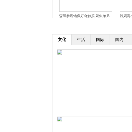
《归来》张艺谋谈打造新谋女郎:
森碟参观蜡像好奇触摸 疑似弟弟
辣妈再
眼神随命运改变
背影出镜
窈窕美
文化
生活
国际
国内