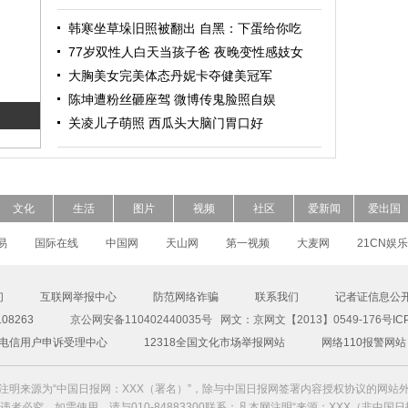
韩寒坐草垛旧照被翻出 自黑：下蛋给你吃
77岁双性人白天当孩子爸 夜晚变性感妓女
大胸美女完美体态丹妮卡夺健美冠军
陈坤遭粉丝砸座驾 微博传鬼脸照自娱
关凌儿子萌照 西瓜头大脑门胃口好
文化
生活
图片
视频
社区
爱新闻
爱出国
易
国际在线
中国网
天山网
第一视频
大麦网
21CN娱乐
们
互联网举报中心
防范网络诈骗
联系我们
记者证信息公
8263
京公网安备110402440035号 网文：京网文【2013】0549-176号
IC
00电信用户申诉受理中心
12318全国文化市场举报网站
网络110报警网站
注明来源为“中国日报网：XXX（署名）”，除与中国日报网签署内容授权协议的网站
者必究。如需使用，请与010-84883300联系；凡本网注明“来源：XXX（非中国