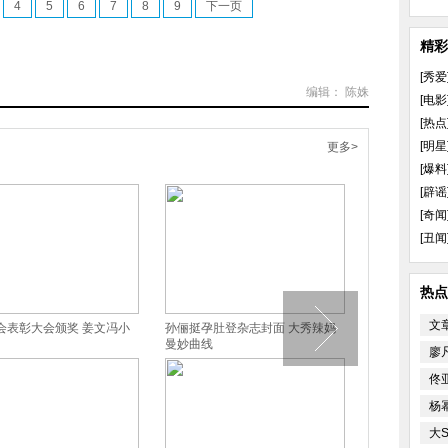
4
5
6
7
8
9
下一页
精彩
[秀爱
编辑： 陈姝
[电影
[热点
[明星
更多>
[爆料
[辟谣
[奇闻
[丑闻
热点
文
会表彰大会颁奖 姜文冯小
孙俪挺孕肚登杂志封面 大秀辣妈
全智贤海量照
曼妙曲线
感女神
廖
佟
杨
大