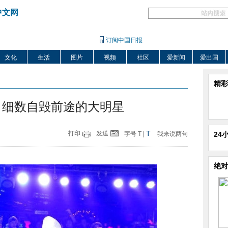
中文网
订阅中国日报
文化
生活
图片
视频
社区
爱新闻
爱出国
精彩
 细数自毁前途的大明星
T
打印
发送
字号
T
|
我来说两句
24
绝对