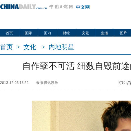
中文网
首页
国际
国内
财经
文化
生活
图片
首页
>
文化
>
内地明星
自作孽不可活 细数自毁前
2013-12-03 18:52
来源:怪讯娱乐
打印