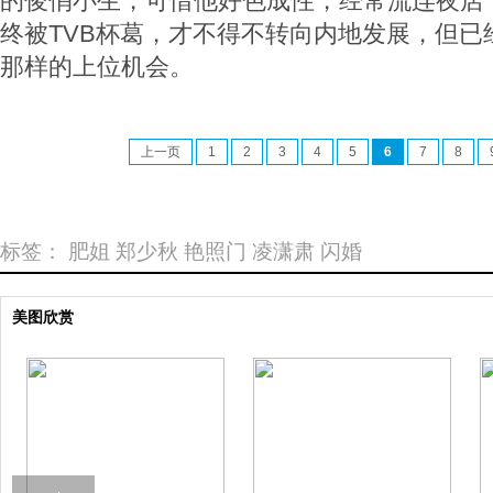
的俊俏小生，可惜他好色成性，经常流连夜店
终被TVB杯葛，才不得不转向内地发展，但已
那样的上位机会。
上一页
1
2
3
4
5
6
7
8
标签：
肥姐
郑少秋
艳照门
凌潇肃
闪婚
美图欣赏