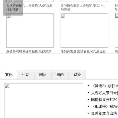
泰国特色征兵：众美艳“人妖”现身
导演协会表彰大会颁奖 姜文冯小
孙
报到服役
刚亮相
曼
森碟参观蜡像好奇触摸 疑似弟弟
辣妈再出发 梁静春夏写真展优雅
凯
背影出镜
窈窕美
撅
文化
生活
国际
国内
财经
《饥饿2》横扫M
央视寻人节目未
国博特展开启20
《琅琊榜》曝精
金秀贤放弃出演