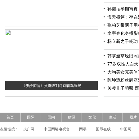
孙俪拍孕期写真
海天盛筵：存在
张柏芝带两子用餐 
李宇春化身摄影
杨立新之子杨玏
韩寒坐草垛旧照
77岁双性人白
大胸美女完美体
陈坤遭粉丝砸座
《步步惊情》吴奇隆刘诗诗吻戏曝光
关凌儿子萌照 
首页
国际
国内
财经
文化
生活
图片
友情链接：
央广网
中国网络电视台
网易
国际在线
中国网