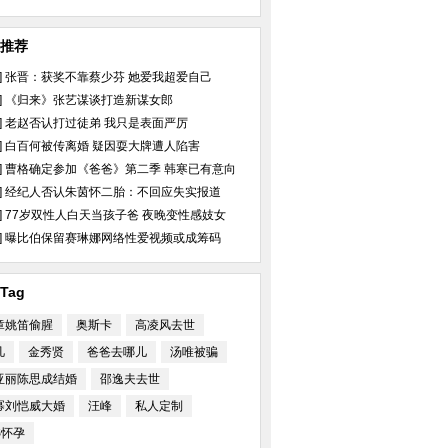
推荐
]
张晋：获奖不靠蔡少芬 她爱我超爱自己
]
《归来》张艺谋谈打造新谋女郎
]
老赵否认打过徒弟 我只是表面严厉
]
白百何被传离婚 疑因耍大牌遭人陷害
]
曹格确定参加《爸爸》第二季 韩寒已有意向
]
经纪人否认朱茵怀二胎：不回应失实报道
]
77岁双性人白天当孩子爸 夜晚变性感妓女
MV 复古女郎
姚笛出轨门后与宋丹丹搭戏演新娘
40岁周迅扮小没压力 披
情绪低落无笑容
婚”钟汉良
]
曝比伯保留赛琳娜网络性爱视频或成筹码
Tag
章姚笛偷腥
奥斯卡
高凌风去世
凡
金秀贤
爸爸去哪儿
汤唯被骗
亚丽陈思成结婚
邵逸夫去世
留中长发文艺不
詹妮弗劳伦斯为哥哥当伴娘 白裙
香港金像奖红毯：Baby
幂刘恺威大婚
汪峰
私人定制
甜美梦幻
玲蕾丝打底死走光
S怀孕