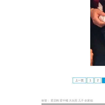
上一页
1
2
标签：
霍启刚
霍中曦
大头照
儿子
全家福