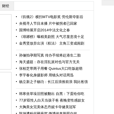
财经
《饥饿2》横扫MTV电影奖 劳伦斯夺影后
央视寻人节目未播 片中被拐者已回家
国博特展开启2014中法文化之春
《琅琊榜》曝精美剧照 大气尽显意境十足
金秀贤放弃出演《权法》 主角三变成闹剧
孙俪拍孕期写真 传办手续将赴港生二胎
海天盛筵：存在淫乱派对也与官方无关
张柏芝带两子用餐 Quintus大口吃饭超萌
李宇春化身摄影师 用镜头对话周迅
杨立新之子杨玏：长江后浪推前浪 我比爸强
韩寒坐草垛旧照被翻出 自黑：下蛋给你吃
77岁双性人白天当孩子爸 夜晚变性感妓女
大胸美女完美体态丹妮卡夺健美冠军
陈坤遭粉丝砸座驾 微博传鬼脸照自娱