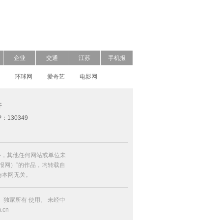
企业
交通
江苏
手机报
环球网
爱奇艺
电影网
开
P：130349
外，其他任何网站或单位未
日报网）”的作品，均转载自
与本网无关。
独家所有 使用。 未经中
cn