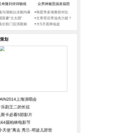
吴奇隆刘诗诗吻戏
众男神被恶搞发福照
薇与湖南台决裂内幕
韩星李多海整容对比
国富豪“太太团”
文章背后李连杰力挺？
笛出轨门后演新娘
大S月底将临盆
策划
AIN2014上海演唱会
音乐剧王二的长征
奥斯卡必看5部影片
第64届柏林电影节
“小天使”离去 秀兰-邓波儿辞世