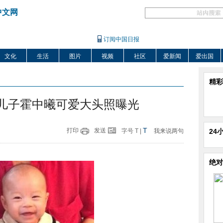
中文网
订阅中国日报
文化
生活
图片
视频
社区
爱新闻
爱出国
精彩
 儿子霍中曦可爱大头照曝光
T
打印
发送
字号
T
|
我来说两句
24
绝对