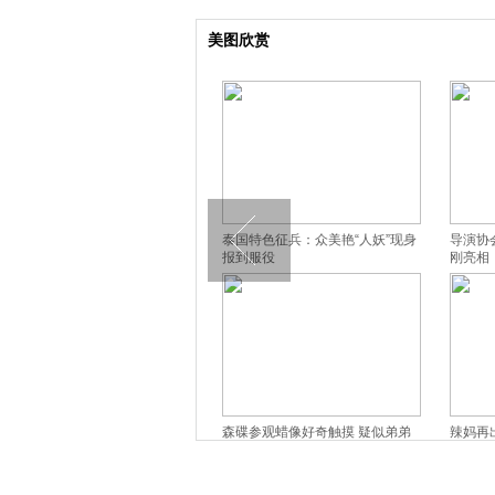
美图欣赏
特色征兵：众美艳“人妖”现身
导演协会表彰大会颁奖 姜文冯小
孙俪挺孕肚
服役
刚亮相
曼妙曲线
参观蜡像好奇触摸 疑似弟弟
辣妈再出发 梁静春夏写真展优雅
凯特王妃带
出镜
窈窕美
撅小嘴激萌