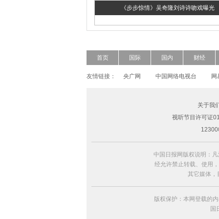
《步步惊情》吴奇隆刘诗诗吻戏曝光
首页
国际
国内
财经
友情链接：
央广网
中国网络电视台
网
关于我
视听节目许可证010
超模Freja Beha演绎2014春夏形象大片
123
中国日报网版权说明：凡
经允许禁止转载、使用，违
其它媒体，
版权保护：本网登载的内
国