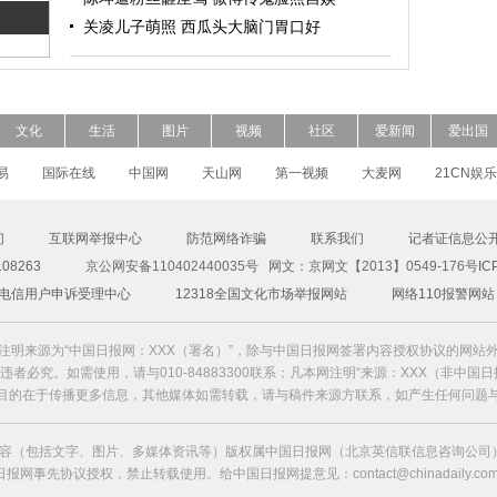
关凌儿子萌照 西瓜头大脑门胃口好
文化
生活
图片
视频
社区
爱新闻
爱出国
易
国际在线
中国网
天山网
第一视频
大麦网
21CN娱乐
们
互联网举报中心
防范网络诈骗
联系我们
记者证信息公
8263
京公网安备110402440035号 网文：京网文【2013】0549-176号
IC
00电信用户申诉受理中心
12318全国文化市场举报网站
网络110报警网站
注明来源为“中国日报网：XXX（署名）”，除与中国日报网签署内容授权协议的网站
者必究。如需使用，请与010-84883300联系；凡本网注明“来源：XXX（非中国
目的在于传播更多信息，其他媒体如需转载，请与稿件来源方联系，如产生任何问题
容（包括文字、图片、多媒体资讯等）版权属中国日报网（北京英信联信息咨询公司）
日报网事先协议授权，禁止转载使用。给中国日报网提意见：contact@chinadaily.com.