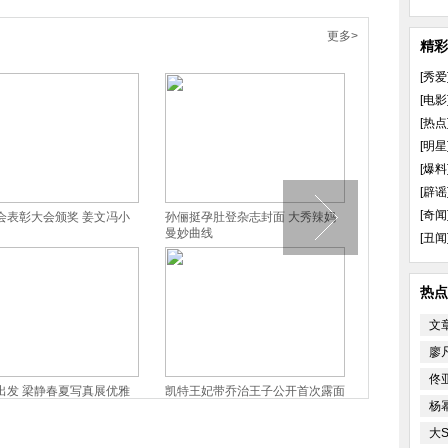
更多>
精彩
[秀爱
[电影
[热点
[明星
[爆料
[辟谣
[奇闻
登杂志封面 大秀辣妈
全智贤海量照片 从邻家妹妹到性
章子怡逆天助阵酷玩
感女神
上演马戏团爱情
[丑闻
热点
文
廖
佟
乔治王子公开首次露面
凯特王妃淡定与裸男握手 行碰鼻
陈坤登杂志封面 
杨
礼
羁[高清大图]
大