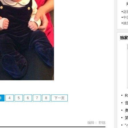
赵
中
姚
独家
R
3
4
5
6
7
8
下一页
编辑： 舒靓