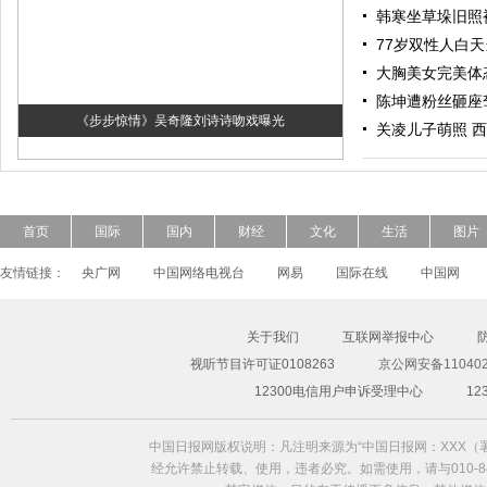
韩寒坐草垛旧照
77岁双性人白
大胸美女完美体
陈坤遭粉丝砸座
《步步惊情》吴奇隆刘诗诗吻戏曝光
关凌儿子萌照 
首页
国际
国内
财经
文化
生活
图片
友情链接：
央广网
中国网络电视台
网易
国际在线
中国网
关于我们
互联网举报中心
视听节目许可证0108263
京公网安备110402
超模Freja Beha演绎2014春夏形象大片
12300电信用户申诉受理中心
1
中国日报网版权说明：凡注明来源为“中国日报网：XXX
经允许禁止转载、使用，违者必究。如需使用，请与010-84