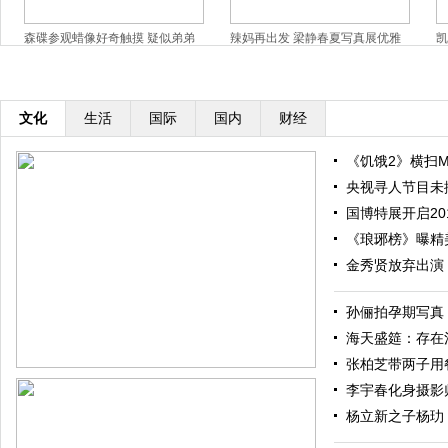
森碟参观蜡像好奇触摸 疑似弟弟
辣妈再出发 梁静春夏写真展优雅
凯
背影出镜
窈窕美
撅
文化
生活
国际
国内
财经
《饥饿2》横扫M
央视寻人节目未
国博特展开启20
《琅琊榜》曝精
金秀贤放弃出演
孙俪拍孕期写真
海天盛筵：存在
张柏芝带两子用餐 
李宇春化身摄影
杨立新之子杨玏