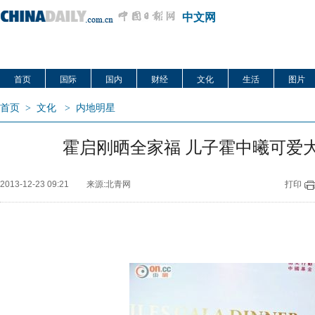
中文网
首页
国际
国内
财经
文化
生活
图片
首页
>
文化
>
内地明星
霍启刚晒全家福 儿子霍中曦可爱
2013-12-23 09:21
来源:北青网
打印