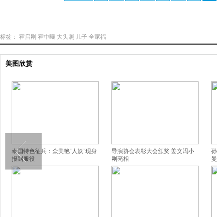
标签：
霍启刚
霍中曦
大头照
儿子
全家福
美图欣赏
泰国特色征兵：众美艳“人妖”现身
导演协会表彰大会颁奖 姜文冯小
孙
报到服役
刚亮相
曼