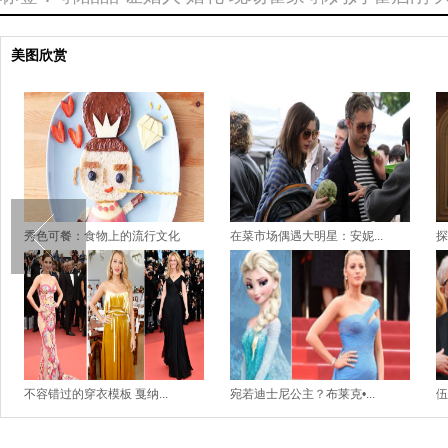
美图欣赏
秀色可餐：食物上的流行文化
在菜市场偶遇大明星：安妮...
探
不容错过的穿衣模板 戛纳...
宛若迪士尼公主？布莱克•...
伍