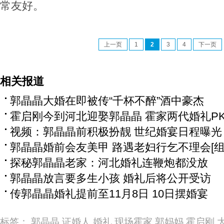
常友好。
上一页
1
2
3
4
下一页
相关报道
郭晶晶大婚在即被传“千杯不醉”酒中豪杰
霍启刚今到河北迎娶郭晶晶 霍家两代婚礼P
视频：郭晶晶前积极扮靓 世纪婚宴日程曝光
郭晶晶婚前会友美甲 路遇老妇行乞不理会[组
探秘郭晶晶老家：河北婚礼连鞭炮都没放
郭晶晶放言要多生小孩 婚礼后将公开受访
传郭晶晶婚礼提前至11月8日 10日摆婚宴
标签：
郭晶晶
证婚人
婚礼
现场霍家
郭妈妈
霍启刚