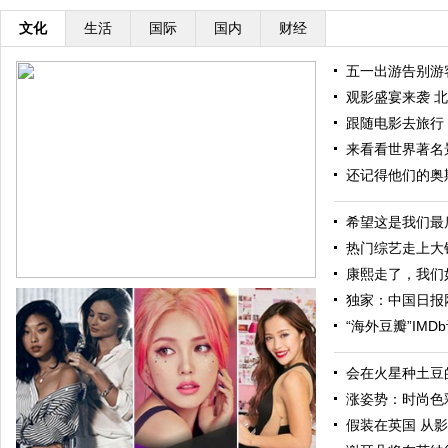
文化
生活
国际
国内
财经
五一出游告别游客
观影盛宴来袭 北
跟随电影去旅行：
来看看世界著名景点
还记得他们的奥斯
希望这是我们最后
热门综艺走上大银
康熙走了，我们
独家：中国日报网2
“海外豆瓣”IMD
会在火星种土豆的
涨姿势：时尚色
假装在英国 从影