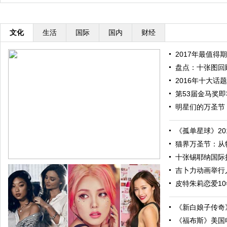
文化
生活
国际
国内
财经
2017年最值得期
盘点：十张图回顾
2016年十大话题
第53届金马奖即将
明星们的万圣节：
《孤单星球》201
猫界万圣节：从特
十张锡耶纳国际摄
吉卜力动画举行人
皮特朱莉恋爱10
《新白娘子传奇》
《福布斯》美国电