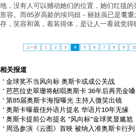
地，没有人可以撼动她们的位置，她们红毯的
形容。而85岁高龄的埃玛妞－丽娃虽已是耄耋
存，笑容和蔼，着装得体，是让人一看就觉得暖
上一页
1
2
3
4
5
6
7
8
9
1
相关报道
金球奖不当风向标 奥斯卡或成公关战
芭芭拉史翠珊将献唱奥斯卡 36年后再亮金嗓
第85届奥斯卡海报曝光 主持人微笑出镜
奥斯卡曝最佳外语片提名 华语片10年无缘
奥斯卡提前公布提名 "风向标"金球奖显尴尬
周迅参演《云图》首映 被纳入准奥斯卡行列