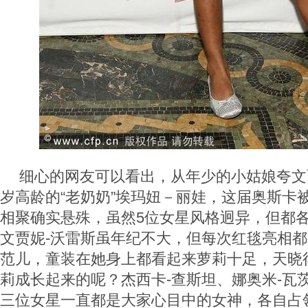
细心的网友可以看出，从年少的小姑娘夸文贾
岁高龄的“老奶奶”埃玛妞－丽娃，这届奥斯卡
相聚确实悬殊，虽然5位女星风格迥异，但都
文贾妮-沃雷斯虽年纪不大，但每次红毯亮相都
范儿，童装在她身上都看起来萝莉十足，天晓
莉成长起来的呢？杰西卡-查斯坦、娜奥米-瓦
三位女星一直都是大家心目中的女神，各自占