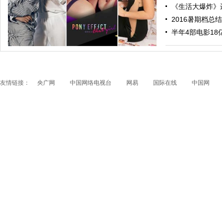
《生活大爆炸》进
2016暑期档总结
跟随电影去旅行：布拉格 在这里邂逅特工、寻找浪漫
半年4部电影18亿票
友情链接：
央广网
中国网络电视台
网易
国际在线
中国网
papi酱获得1200万融资 看看国内外的网红是如何赚钱
的？