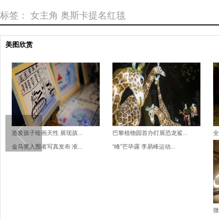
标签：
女主角
奥斯卡提名红毯
美图欣赏
激发孩子绘画天性 展现孩...
巴黎植物园首办灯展恐龙鲨...
全
金马奖入围者写真发布 准...
“峰”芒毕露 李易峰运动...
微