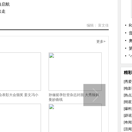
典启航
出走
R
编辑： 富文佳
更多>
精彩
[秀爱
[电影
会表彰大会颁奖 姜文冯小
孙俪挺孕肚登杂志封面 大秀辣妈
全智贤海量照
[热点
曼妙曲线
感女神
[明星
[爆料
[辟谣
[奇闻
[丑闻