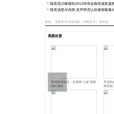
陈奕迅汪峰领衔2012华语金曲奖颁奖盛
陈奕迅怒斥传闻 发声明否认徐濠萦吸毒
标签：
光辉岁月
同名电影《光辉岁月》
陈奕迅
美图欣赏
马伊琍现身幼儿园家长会 形单影
泰国特色征兵：众美艳“人妖”现身
导演协
只表情僵
报到服役
刚亮相