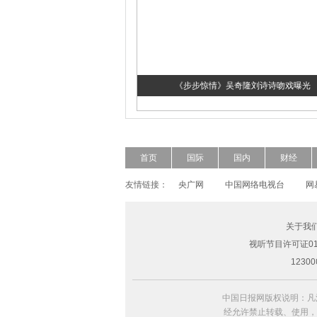
《步步惊情》吴奇隆刘诗诗吻戏曝光
首页
国际
国内
财经
友情链接：
央广网
中国网络电视台
网
关于我
视听节目许可证010
超模Freja Beha演绎2014春夏形象大片
123
中国日报网版权说明：凡
经允许禁止转载、使用，违