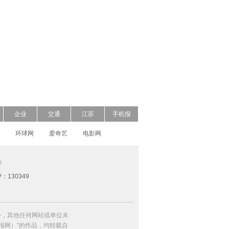
企业
交通
江苏
手机报
环球网
爱奇艺
电影网
开
P：130349
外，其他任何网站或单位未
日报网）”的作品，均转载自