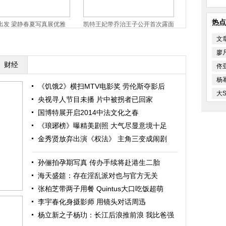
热点
出发 梁静春夏写真展优雅
凯特王妃带乔治王子公开首次露面
凯特王妃淡定
撅小嘴激萌
礼
文
廖
财经
佟
杨
《饥饿2》横扫MTV电影奖 劳伦斯夺影后
大
央视寻人节目未播 片中被拐者已回家
国博特展开启2014中法文化之春
《琅琊榜》曝精美剧照 大气尽显意境十足
金秀贤放弃出演《权法》 主角三变成闹剧
孙俪拍孕期写真 传办手续将赴港生二胎
海天盛筵：存在淫乱派对也与官方无关
张柏芝带两子用餐 Quintus大口吃饭超萌
李宇春化身摄影师 用镜头对话周迅
杨立新之子杨玏：长江后浪推前浪 我比爸强