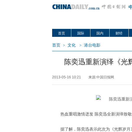
首页
国际
国内
财经
首页
>
文化
>
港台电影
陈奕迅重新演绎《光
2013-05-16 10:21
来源:中国日报网
热血重唱激情迸发 陈奕迅全新演绎致敬
据了解，陈奕迅表示此次为《光辉岁月