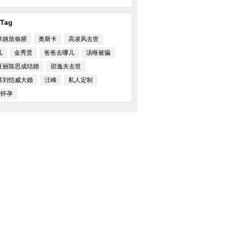
Tag
与裸男握手 行碰鼻
陈坤登杂志封面 留中长发文艺不
詹妮弗劳伦斯为哥哥
羁[高清大图]
甜美梦幻
章姚笛偷腥
奥斯卡
高凌风去世
凡
金秀贤
爸爸去哪儿
汤唯被骗
亚丽陈思成结婚
邵逸夫去世
幂刘恺威大婚
汪峰
私人定制
S怀孕