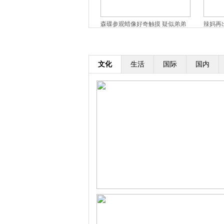
《归来》张艺谋谈打造新谋女郎:
森碟参观蜡像好奇触摸 疑似弟弟
辣妈再
眼神随命运改变
背影出镜
窈窕美
文化
生活
国际
国内