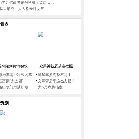
当老外把高考题翻译成了英语……
苏菲·塔克：人人都爱胖女孩
看点
吴奇隆刘诗诗吻戏
众男神被恶搞发福照
薇与湖南台决裂内幕
韩星李多海整容对比
国富豪“太太团”
文章背后李连杰力挺？
笛出轨门后演新娘
大S月底将临盆
策划