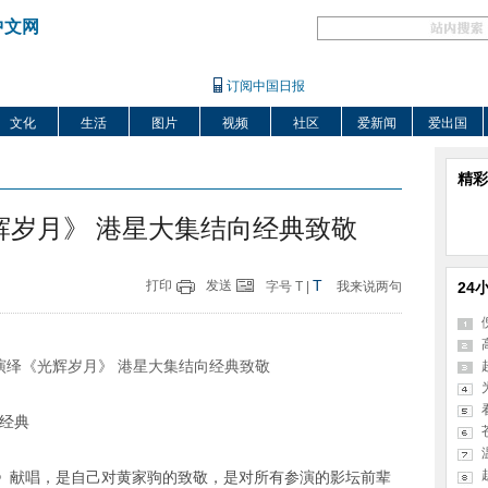
中文网
订阅中国日报
文化
生活
图片
视频
社区
爱新闻
爱出国
精彩
辉岁月》 港星大集结向经典致敬
T
打印
发送
字号
T
|
我来说两句
24
经典
》献唱，是自己对黄家驹的致敬，是对所有参演的影坛前辈