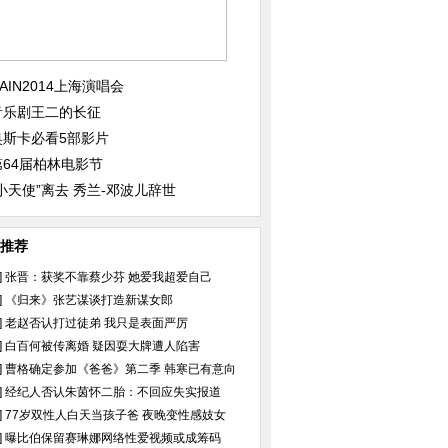
AIN2014上海演唱会
音乐剧王二的长征
奥斯卡必看5部影片
第64届柏林电影节
“小天使”离去 秀兰-邓波儿辞世
推荐
]
张晋：获奖不靠蔡少芬 她爱我超爱自己
]
《归来》张艺谋谈打造新谋女郎
片 从邻家妹妹到性
章子怡逆天助阵酷玩MV 复古女郎
姚笛出轨门后与宋丹
]
老赵否认打过徒弟 我只是表面严厉
上演马戏团爱情
情绪低落无笑容
]
白百何被传离婚 疑因耍大牌遭人陷害
]
曹格确定参加《爸爸》第二季 韩寒已有意向
]
经纪人否认朱茵怀二胎：不回应失实报道
]
77岁双性人白天当孩子爸 夜晚变性感妓女
]
曝比伯保留赛琳娜网络性爱视频或成筹码