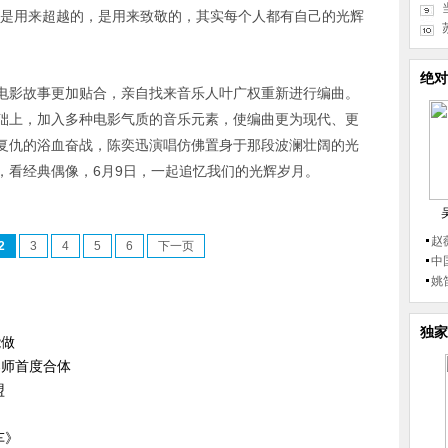
不是用来超越的，是用来致敬的，其实每个人都有自己的光辉
绝对
电影故事更加贴合，亲自找来音乐人叶广权重新进行编曲。
础上，加入多种电影气质的音乐元素，使编曲更为现代、更
复仇的浴血奋战，陈奕迅演唱仿佛置身于那段波澜壮阔的光
，看经典偶像，6月9日，一起追忆我们的光辉岁月。
赵
2
3
4
5
6
下一页
中
姚
独家
能做
导师首度合体
盟
车》