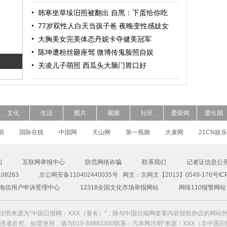
韩寒坐草垛旧照被翻出 自黑：下蛋给你吃
77岁双性人白天当孩子爸 夜晚变性感妓女
大胸美女完美体态丹妮卡夺健美冠军
陈坤遭粉丝砸座驾 微博传鬼脸照自娱
关凌儿子萌照 西瓜头大脑门胃口好
文化
生活
图片
视频
社区
爱新闻
爱出国
易
国际在线
中国网
天山网
第一视频
大麦网
21CN娱乐
们
互联网举报中心
防范网络诈骗
联系我们
记者证信息公
8263
京公网安备110402440035号 网文：京网文【2013】0549-176号
IC
00电信用户申诉受理中心
12318全国文化市场举报网站
网络110报警网站
注明来源为“中国日报网：XXX（署名）”，除与中国日报网签署内容授权协议的网站
者必究。如需使用，请与010-84883300联系；凡本网注明“来源：XXX（非中国