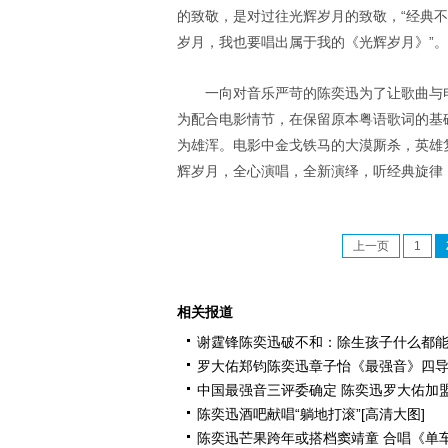
的致敬，是对过往光辉岁月的致敬，“经典
岁月，我也要唱出属于我的《光辉岁月》”。
一向对音乐严苛的陈奕迅为了让歌曲与
为配合电影情节，在保留原本粤语歌词的基
为雄浑。电影中金戈铁马的大漠厮杀，英雄
辉岁月，全心演唱，全新演绎，听经典旋律
上一页
1
相关报道
谢霆锋陈奕迅破不和：除生孩子什么都
罗大佑郑钧陈奕迅章子怡《最强音》四
中国最强音三评委确定 陈奕迅罗大佑加
陈奕迅酒吧献唱“躺地打滚”[高清大图]
陈奕迅芒果跨年或搭档窦靖童 合唱《单