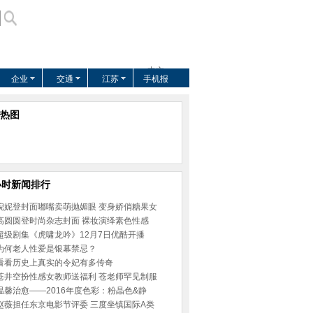
中文
企业
交通
江苏
手机报
US
EUROPE
热图
AFRICA
ASIA
小时新闻排行
倪妮登封面嘟嘴卖萌抛媚眼 变身娇俏糖果女
高圆圆登时尚杂志封面 裸妆演绎素色性感
超级剧集《虎啸龙吟》12月7日优酷开播
为何老人性爱是银幕禁忌？
看看历史上真实的令妃有多传奇
苍井空扮性感女教师送福利 苍老师罕见制服
温馨治愈——2016年度色彩：粉晶色&静
赵薇担任东京电影节评委 三度坐镇国际A类