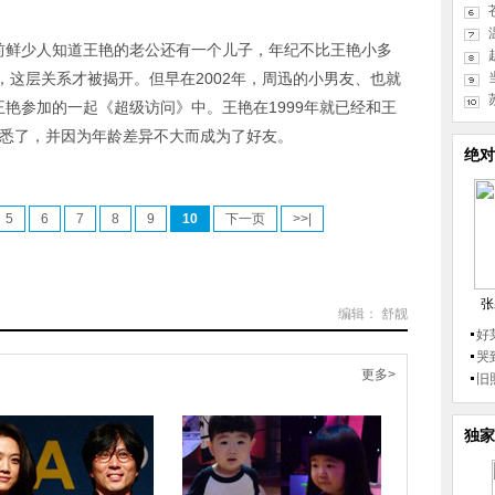
之前鲜少人知道王艳的老公还有一个儿子，年纪不比王艳小多
这层关系才被揭开。但早在2002年，周迅的小男友、也就
王艳参加的一起《超级访问》中。王艳在1999年就已经和王
熟悉了，并因为年龄差异不大而成为了好友。
绝对
5
6
7
8
9
10
下一页
>>|
张
编辑： 舒靓
好
哭
更多>
旧
独家