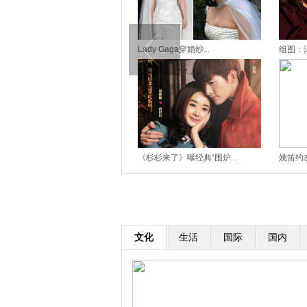
周迅和男友亲密现身寺庙祈...
Lady Gaga穿婚纱...
组图：汤
MJ辞世五周年 温馨亲子...
《杉杉来了》曝经典“围炉...
姚笛约友
文化
生活
国际
国内