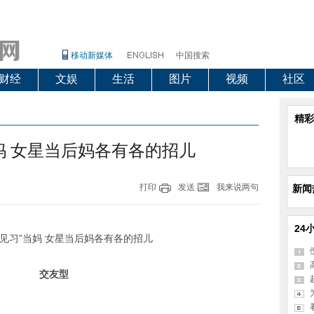
移动新媒体
中国搜索
财经
文娱
生活
图片
视频
社区
精彩
妈 女星当后妈各有各的招儿
打印
发送
我来说两句
新闻
24
交友型