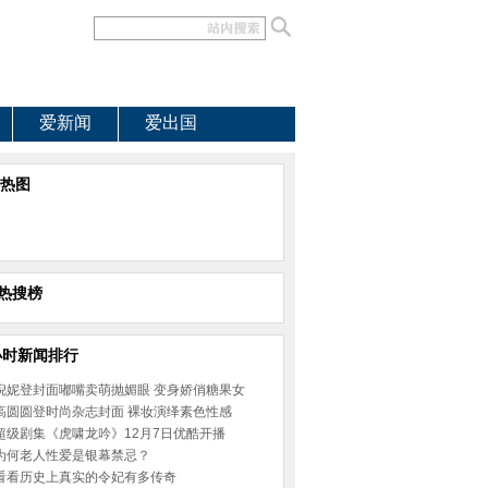
爱新闻
爱出国
热图
热搜榜
小时新闻排行
倪妮登封面嘟嘴卖萌抛媚眼 变身娇俏糖果女
高圆圆登时尚杂志封面 裸妆演绎素色性感
超级剧集《虎啸龙吟》12月7日优酷开播
为何老人性爱是银幕禁忌？
看看历史上真实的令妃有多传奇