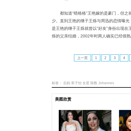
都知道“晴格格”王艳嫁的是豪门，但
少。直到王艳的继子王烁与周迅的恋情曝光，
是王艳的继子王烁就曾以“好友”身份出现在
烁的父亲结婚，2002年时两人确实已经很
上一页
1
2
3
4
标签：
后妈
章子怡
女星
陈数
Johannes
美图欣赏