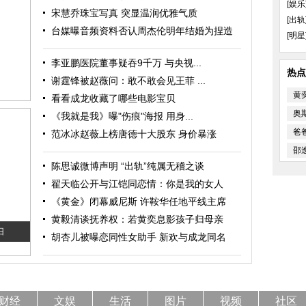
[娱乐
宋慧乔珠宝写真 突显温润优雅气质
[出轨
台媒曝音频资料否认周杰伦明年结婚为捏造
[明星
李亚鹏医院董事疑吞9千万 与央视...
热点
谢霆锋被赵薇问：敢不敢会见王菲 ...
黄
看看成龙收藏了哪些电影宝贝
奥
《我就是我》曝"伤痕"海报 用身...
爸
范冰冰赵薇上榜唐德十大股东 身价暴涨
邵
陈思诚微博声明 “出轨”纯属无稽之谈
翟天临公开与江铠同恋情：你是我的女人
《黄金》闭幕威尼斯 许鞍华任地平线主席
黄毅清谈抚养权：若黄奕息影孩子归母亲
旧
胡杏儿被曝恋同性女助手 新欢与成龙同名
财经
文娱
生活
图片
视频
社区