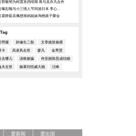
]
郭敬明为柯震东挡绯闻 将与吴亦凡合作
]
曝彭顺与小三情人节同游日本 李心...
]
梁静茹吴佩慈辣妈姐妹淘抱孩子聚会
Tag
奕劈腿
孙俪生二胎
文章姚笛偷腥
斯卡
高凌风去世
廖凡
金秀贤
爸去哪儿
汤唯被骗
佟亚丽陈思成结婚
逸夫去世
杨幂刘恺威大婚
汪峰
爱新闻
爱出国