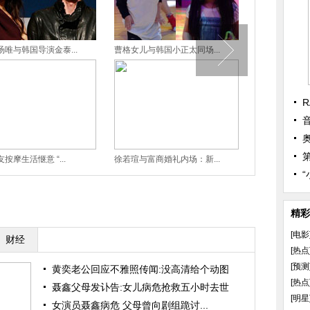
唯与韩国导演金泰...
曹格女儿与韩国小正太同场...
吴秀波：“老”是
R
按摩生活惬意 “...
徐若瑄与富商婚礼内场：新...
姚明参与《爸爸2
精彩
[电影
财经
[热点
[预测
黄奕老公回应不雅照传闻:没高清给个动图
[热点
聂鑫父母发讣告:女儿病危抢救五小时去世
[明星
女演员聂鑫病危 父母曾向剧组跪讨...