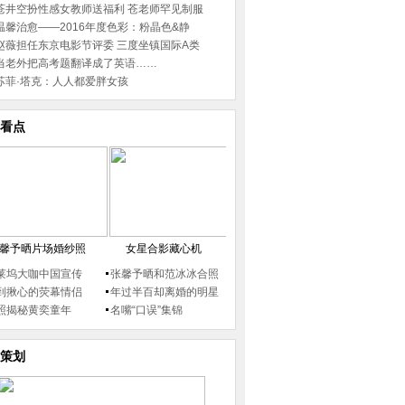
苍井空扮性感女教师送福利 苍老师罕见制服
温馨治愈——2016年度色彩：粉晶色&静
赵薇担任东京电影节评委 三度坐镇国际A类
当老外把高考题翻译成了英语……
苏菲·塔克：人人都爱胖女孩
看点
馨予晒片场婚纱照
女星合影藏心机
莱坞大咖中国宣传
张馨予晒和范冰冰合照
到揪心的荧幕情侣
年过半百却离婚的明星
照揭秘黄奕童年
名嘴“口误”集锦
策划