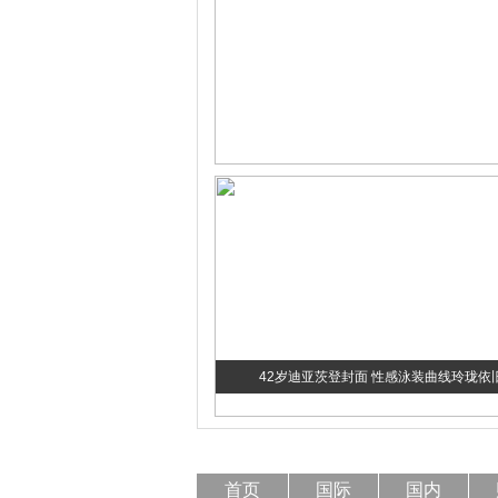
42岁迪亚茨登封面 性感泳装曲线玲珑依
首页
国际
国内