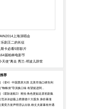
一个特别...
《花千骨》曝师徒恋剧照 ...
《变4》柏林首映主创现
AIN2014上海演唱会
音乐剧王二的长征
奥斯卡必看5部影片
第64届柏林电影节
》录制 ...
盘点历届"变女郎":皆为...
周杰伦要娶昆凌 甜美女
“小天使”离去 秀兰-邓波儿辞世
推荐
]
《变4》中国票房大胜 北美市场口碑失利
]
"蜘蛛侠"导演换口味 有望挺进阿...
]
《星际迷航3》将拍 角色更贴近原初剧集
]
范冰冰赵薇上榜唐德十大股东 身价暴涨
]
黄奕方发声明否认出轨 称丈夫家暴有外遇