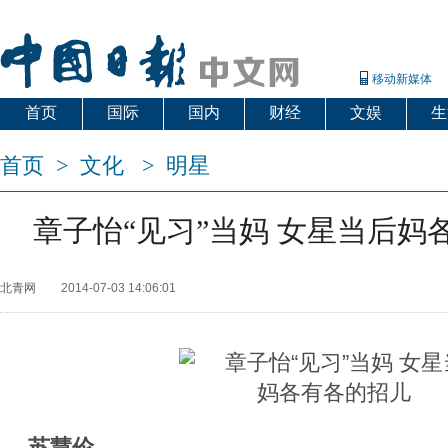
移动新媒体
首页
国际
国内
财经
文娱
生
首页
>
文化
>
明星
章子怡“见习”当妈 女星当后妈
北青网
2014-07-03 14:06:01
苏慧伦