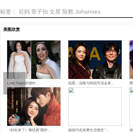
标签：
后妈
章子怡
女星
陈数
Johannes
美图欣赏
Lady Gaga穿婚纱...
组图：汤唯与韩国导演金泰...
曹
《杉杉来了》曝经典“围炉...
姚笛约友按摩生活惬意 “...
徐