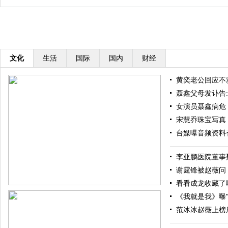
文化
生活
国际
国内
财经
黄奕老公回应不
聂鑫父母发讣告
女演员聂鑫病危 
宋慧乔珠宝写真
台媒曝音频资料
李亚鹏医院董事疑
谢霆锋被赵薇问：
看看成龙收藏了
《我就是我》曝"伤
范冰冰赵薇上榜