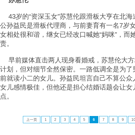
43岁的“资深玉女”苏慧伦跟滑板大亨在北
公孙益民是滑板代理商，与前妻育有一名7岁
女相处很和谐，继女已经改口喊她“妈咪”，而
责。
早前媒体直击两人现身看婚戒，苏慧伦大方坦
计划，但对细节全然保密。一路低调全是为了
前就读小二的女儿。孙益民坦言自己不算公众
女儿感情极佳，但他还是担心结婚话题会让女
点。
上一页
1
2
3
4
5
6
7
8
9
1