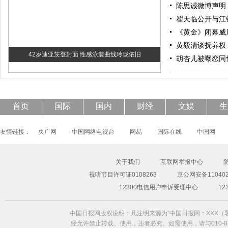
陈思诚微博声明 
翟天临公开与江
《黄金》闭幕威
黄毅清谈抚养权
42岁迪亚茨登封面 性感泳装曲线玲珑依旧
胡杏儿被曝恋同
首页
国际
国内
财经
文娱
生
友情链接：
央广网
中国网络电视台
网易
国际在线
中国网
关于我们
互联网举报中心
刘诗诗杨幂袁珊珊四大古装女神 谁能笑傲古装圈？
视听节目许可证0108263
京公网安备110402
12300电信用户申诉受理中心
1
中国日报网版权说明：凡注明来源为“中国日报网：XXX
经允许禁止转载、使用，违者必究。如需使用，请与010-84