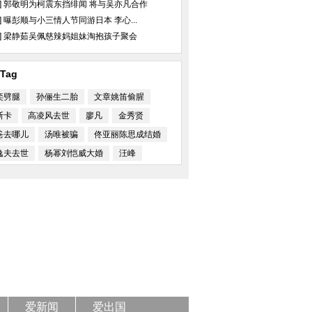
]
郭敬明为柯震东挡绯闻 将与吴亦凡合作
]
曝彭顺与小三情人节同游日本 李心...
]
梁静茹吴佩慈辣妈姐妹淘抱孩子聚会
Tag
奕劈腿
孙俪生二胎
文章姚笛偷腥
斯卡
高凌风去世
廖凡
金秀贤
爸去哪儿
汤唯被骗
佟亚丽陈思成结婚
逸夫去世
杨幂刘恺威大婚
汪峰
爱新闻
爱出国