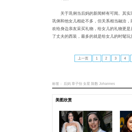
关于巩俐当后妈的新闻鲜有可闻。其实
巩俐和他女儿相处不多，但关系相当融洽，
欢给身边亲友采买礼物，给女儿的礼物更是
了丈夫的西装，最多的就是给女儿的时髦玩
上一页
1
2
3
4
标签：
后妈
章子怡
女星
陈数
Johannes
美图欣赏