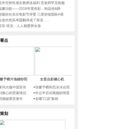
苍井空扮性感女教师送福利 苍老师罕见制服
温馨治愈——2016年度色彩：粉晶色&静
赵薇担任东京电影节评委 三度坐镇国际A类
当老外把高考题翻译成了英语……
苏菲·塔克：人人都爱胖女孩
看点
馨予晒片场婚纱照
女星合影藏心机
莱坞大咖中国宣传
张馨予晒和范冰冰合照
到揪心的荧幕情侣
年过半百却离婚的明星
照揭秘黄奕童年
名嘴“口误”集锦
策划