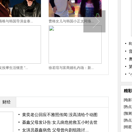
唯与韩国导演金泰...
曹格女儿与韩国小正太同场...
吴秀波：“老”是
R
按摩生活惬意 “...
徐若瑄与富商婚礼内场：新...
姚明参与《爸爸2
精彩
[电影
财经
[热点
[预测
黄奕老公回应不雅照传闻:没高清给个动图
[热点
聂鑫父母发讣告:女儿病危抢救五小时去世
[明星
女演员聂鑫病危 父母曾向剧组跪讨...