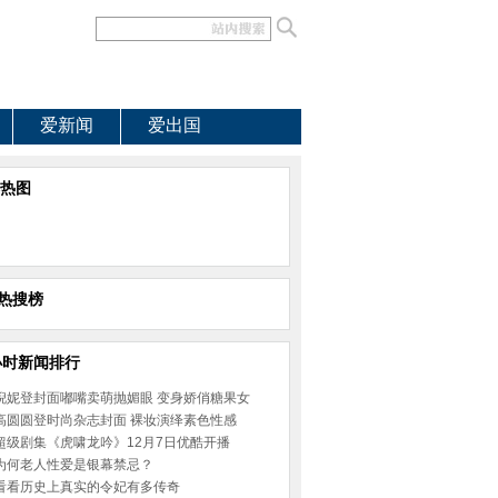
爱新闻
爱出国
热图
热搜榜
小时新闻排行
倪妮登封面嘟嘴卖萌抛媚眼 变身娇俏糖果女
高圆圆登时尚杂志封面 裸妆演绎素色性感
超级剧集《虎啸龙吟》12月7日优酷开播
为何老人性爱是银幕禁忌？
看看历史上真实的令妃有多传奇