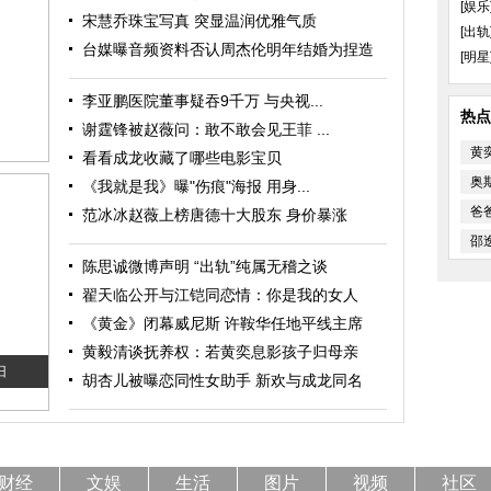
[娱乐
宋慧乔珠宝写真 突显温润优雅气质
[出轨
台媒曝音频资料否认周杰伦明年结婚为捏造
[明星
李亚鹏医院董事疑吞9千万 与央视...
热点
谢霆锋被赵薇问：敢不敢会见王菲 ...
黄
看看成龙收藏了哪些电影宝贝
奥
《我就是我》曝"伤痕"海报 用身...
爸
范冰冰赵薇上榜唐德十大股东 身价暴涨
邵
陈思诚微博声明 “出轨”纯属无稽之谈
翟天临公开与江铠同恋情：你是我的女人
《黄金》闭幕威尼斯 许鞍华任地平线主席
黄毅清谈抚养权：若黄奕息影孩子归母亲
旧
胡杏儿被曝恋同性女助手 新欢与成龙同名
财经
文娱
生活
图片
视频
社区