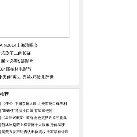
一个特别...
《花千骨》曝师徒恋剧照 ...
《变4》柏林首映主创现
AIN2014上海演唱会
音乐剧王二的长征
奥斯卡必看5部影片
第64届柏林电影节
》录制 ...
盘点历届"变女郎":皆为...
周杰伦要娶昆凌 甜美女
“小天使”离去 秀兰-邓波儿辞世
推荐
]
《变4》中国票房大胜 北美市场口碑失利
]
"蜘蛛侠"导演换口味 有望挺进阿...
]
《星际迷航3》将拍 角色更贴近原初剧集
]
范冰冰赵薇上榜唐德十大股东 身价暴涨
]
黄奕方发声明否认出轨 称丈夫家暴有外遇