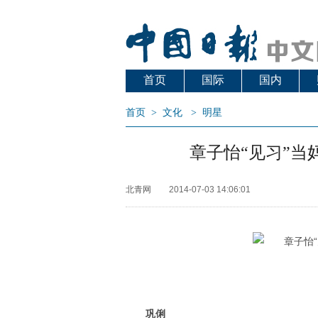
首页
国际
国内
首页
>
文化
>
明星
章子怡“见习”当
北青网
2014-07-03 14:06:01
巩俐