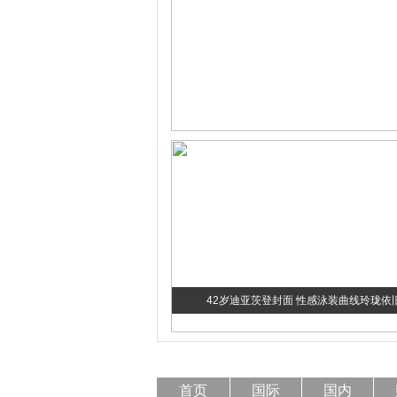
42岁迪亚茨登封面 性感泳装曲线玲珑依
首页
国际
国内