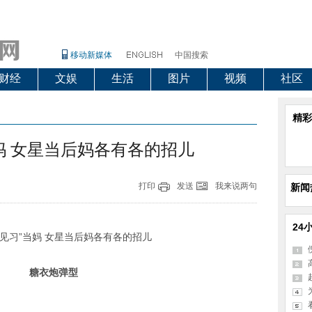
移动新媒体
中国搜索
财经
文娱
生活
图片
视频
社区
精彩
妈 女星当后妈各有各的招儿
打印
发送
我来说两句
新闻
24
糖衣炮弹型