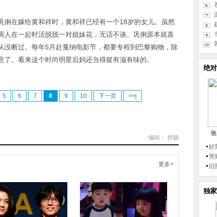
巩俐在嫁给黄和祥时，黄和祥已经有一个18岁的女儿。虽然
两人在一起时活脱脱一对姐妹花，无话不谈。巩俐原本就喜
从没断过。每年5月赴戛纳电影节，都要专程到巴黎购物，除
意了。看来这个时尚明星后妈还当得挺有滋有味的。
绝对
5
6
7
8
9
10
下一页
>>|
张
编辑： 舒靓
好
哭
更多>
旧
独家