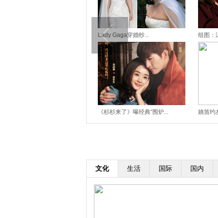
周迅和男友亲密现身寺庙祈...
Lady Gaga穿婚纱...
组图：汤
MJ辞世五周年 温馨亲子...
《杉杉来了》曝经典“围炉...
姚笛约友
文化
生活
国际
国内