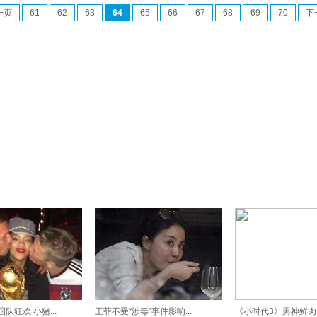
一页
61
62
63
64
65
66
67
68
69
70
下
队狂欢 小猪...
王菲不受“涉毒”事件影响...
《小时代3》男神鲜肉PK