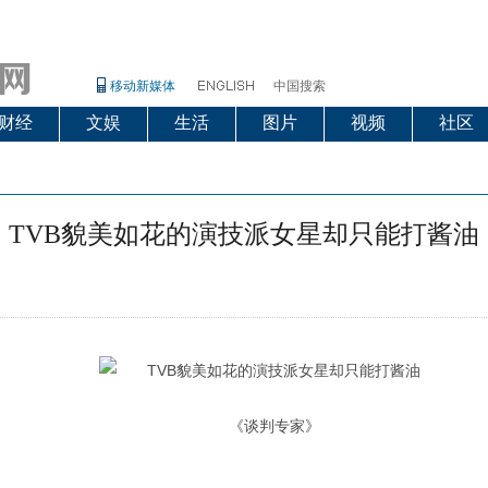
移动新媒体
中国搜索
财经
文娱
生活
图片
视频
社区
TVB貌美如花的演技派女星却只能打酱油
《谈判专家》