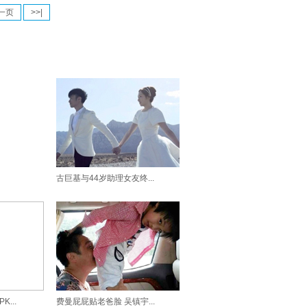
一页
>>|
古巨基与44岁助理女友终...
...
费曼屁屁贴老爸脸 吴镇宇...