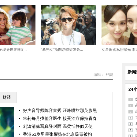
现身世界杯闭...
“暮光女”斯图尔特短发亮...
女星闺蜜私照曝光 李湘章
新闻
编辑： 舒靓
24
财经
好声音导师阵容首秀 汪峰嘴甜那英腹黑
朱莉每月找整容医生 接受治疗保持青春
刘涛清凉写真登封面 温柔恬静似天使
香港51岁男星张耀扬在北京吸毒被拘