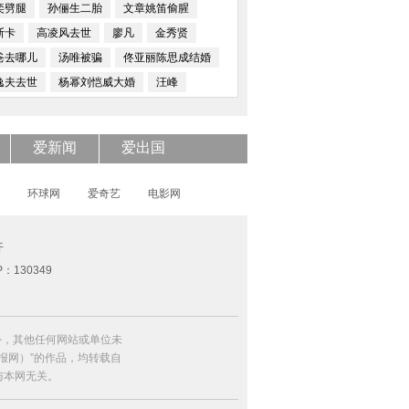
奕劈腿
孙俪生二胎
文章姚笛偷腥
斯卡
高凌风去世
廖凡
金秀贤
爸去哪儿
汤唯被骗
佟亚丽陈思成结婚
逸夫去世
杨幂刘恺威大婚
汪峰
爱新闻
爱出国
环球网
爱奇艺
电影网
开
P：130349
外，其他任何网站或单位未
日报网）”的作品，均转载自
与本网无关。