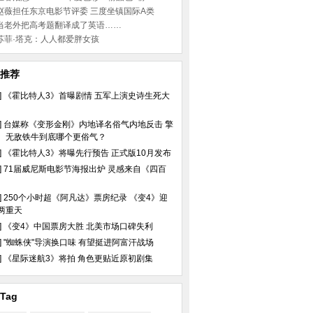
赵薇担任东京电影节评委 三度坐镇国际A类
当老外把高考题翻译成了英语……
苏菲·塔克：人人都爱胖女孩
推荐
]
《霍比特人3》首曝剧情 五军上演史诗生死大
]
台媒称《变形金刚》内地译名俗气内地反击 擎
、无敌铁牛到底哪个更俗气？
]
《霍比特人3》将曝先行预告 正式版10月发布
]
71届威尼斯电影节海报出炉 灵感来自《四百
]
250个小时超《阿凡达》票房纪录 《变4》迎
两重天
]
《变4》中国票房大胜 北美市场口碑失利
]
"蜘蛛侠"导演换口味 有望挺进阿富汗战场
]
《星际迷航3》将拍 角色更贴近原初剧集
Tag