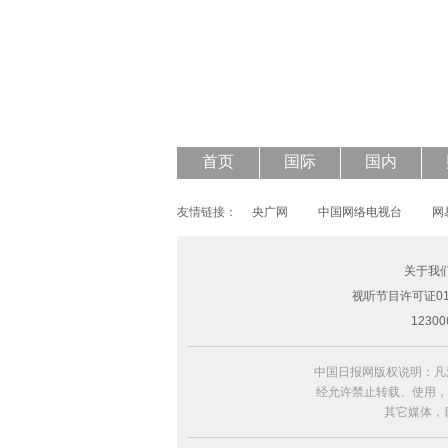
43岁钟丽缇披透视婚纱登封面 大秀S曲
首页
国际
国内
友情链接：
央广网
中国网络电视台
网
关于我
视听节目许可证010
123
中国日报网版权说明：凡
经允许禁止转载、使用，违
其它媒体，