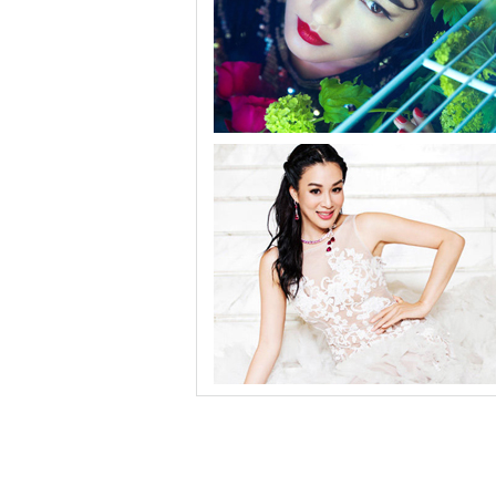
纯粹瞿颖最美新四十 光影年华如书侧听世间