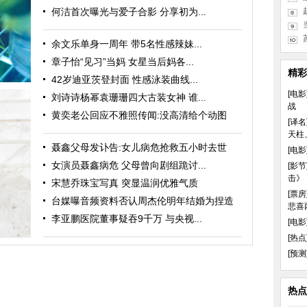
何洁首次曝光与爱子合影 分享初为...
余文乐单身一周年 带5名性感辣妹...
章子怡“见习”当妈 女星当后妈各...
精彩
42岁迪亚茨登封面 性感泳装曲线...
[电影
刘诗诗杨幂袁珊珊四大古装女神 谁...
战
黄奕老公回应不雅照传闻:没高清给个动图
[译名
天柱
聂鑫父母发讣告:女儿病危抢救五小时去世
[电影
女演员聂鑫病危 父母曾向剧组跪讨...
[影节
击》
宋慧乔珠宝写真 突显温润优雅气质
[票房
台媒曝音频资料否认周杰伦明年结婚为捏造
悲喜
风雨
李亚鹏医院董事疑吞9千万 与央视...
[电影
[热点
[预测
热点