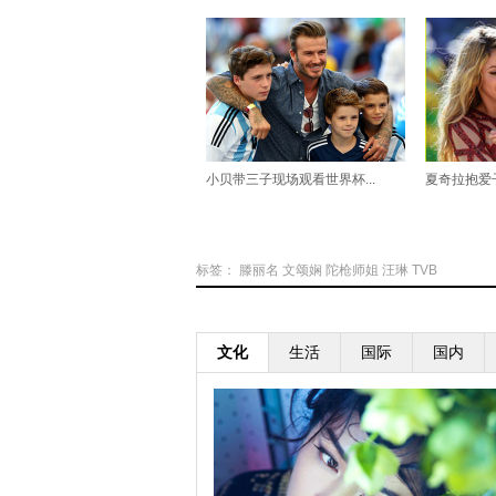
小贝带三子现场观看世界杯...
夏奇拉抱爱子
标签：
滕丽名
文颂娴
陀枪师姐
汪琳
TVB
文化
生活
国际
国内