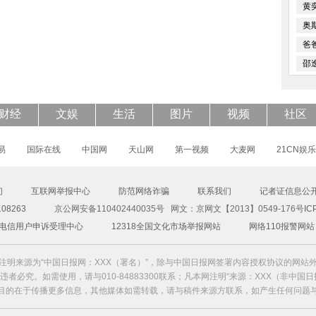
黄
奥
爸
线
邵
财经
文娱
生活
图片
视频
社区
易
国际在线
中国网
天山网
第一视频
大麦网
21CN娱乐
们
互联网举报中心
防范网络诈骗
联系我们
记者证信息公
8263
京公网安备110402440035号 网文：京网文【2013】0549-176号
IC
00电信用户申诉受理中心
12318全国文化市场举报网站
网络110报警网站
注明来源为“中国日报网：XXX（署名）”，除与中国日报网签署内容授权协议的网站
者必究。如需使用，请与010-84883300联系；凡本网注明“来源：XXX（非中国
目的在于传播更多信息，其他媒体如需转载，请与稿件来源方联系，如产生任何问题