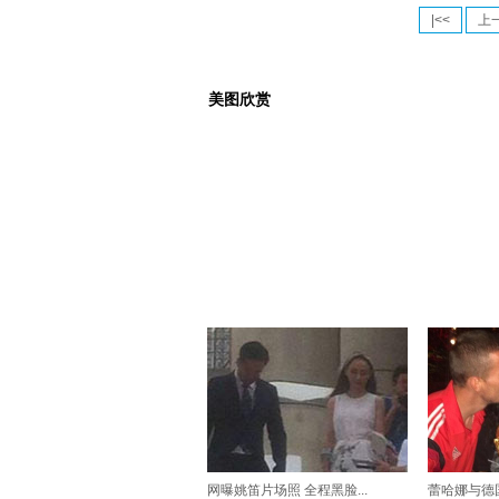
|<<
上
美图欣赏
网曝姚笛片场照 全程黑脸...
蕾哈娜与德国