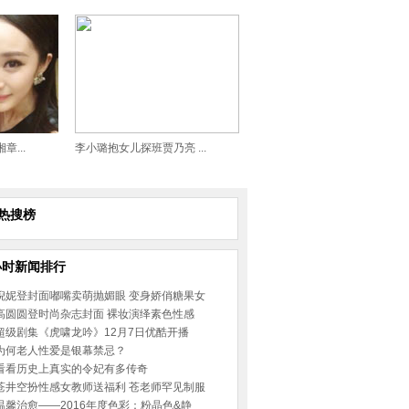
...
李小璐抱女儿探班贾乃亮 ...
热搜榜
小时新闻排行
倪妮登封面嘟嘴卖萌抛媚眼 变身娇俏糖果女
高圆圆登时尚杂志封面 裸妆演绎素色性感
超级剧集《虎啸龙吟》12月7日优酷开播
为何老人性爱是银幕禁忌？
看看历史上真实的令妃有多传奇
苍井空扮性感女教师送福利 苍老师罕见制服
温馨治愈——2016年度色彩：粉晶色&静