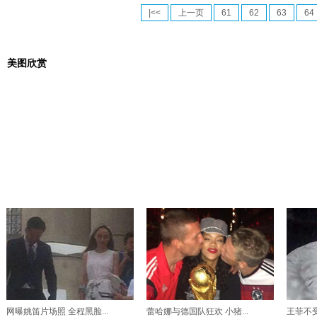
|<<
上一页
61
62
63
64
美图欣赏
网曝姚笛片场照 全程黑脸...
蕾哈娜与德国队狂欢 小猪...
王菲不受