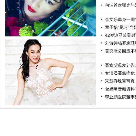
何洁首次曝光与爱
余文乐单身一周年
章子怡“见习”当妈
42岁迪亚茨登封面
刘诗诗杨幂袁珊珊
黄奕老公回应不
聂鑫父母发讣告
女演员聂鑫病危 
宋慧乔珠宝写真
台媒曝音频资料
纯粹瞿颖最美新四十 光影年华如书侧听世间风雨
李亚鹏医院董事疑