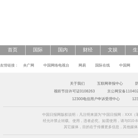
43岁钟丽缇披透视婚纱登封面 大秀S曲线
首页
国际
国内
财经
文娱
生
友情链接：
央广网
中国网络电视台
网易
国际在线
中国网
关于我们
互联网举报中心
视听节目许可证0108263
京公网安备110402
12300电信用户申诉受理中心
1
中国日报网版权说明：凡注明来源为“中国日报网：XXX
经允许禁止转载、使用，违者必究。如需使用，请与010-84
其它媒体，目的在于传播更多信息，其他媒体