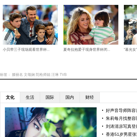
小贝带三子现场观看世界杯...
夏奇拉抱爱子现身世界杯闭...
“暮光女
标签：
滕丽名
文颂娴
陀枪师姐
汪琳
TVB
文化
生活
国际
国内
财经
好声音导师阵容
朱莉每月找整容
刘涛清凉写真登
香港51岁男星