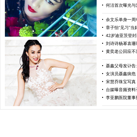
何洁首次曝光与爱
余文乐单身一周年
章子怡“见习”当妈
42岁迪亚茨登封面
刘诗诗杨幂袁珊珊
黄奕老公回应不
聂鑫父母发讣告
女演员聂鑫病危 
宋慧乔珠宝写真
台媒曝音频资料
纯粹瞿颖最美新四十 光影年华如书侧听世间风雨
李亚鹏医院董事疑