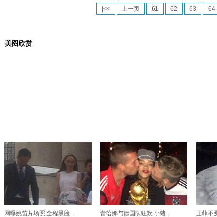
|<<
上一页
61
62
63
64
美图欣赏
网曝姚笛片场照 全程黑脸...
蕾哈娜与德国队狂欢 小猪...
王菲不受