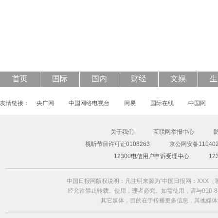
43岁钟丽缇披透视婚纱登封面 大秀S曲线
首页
国际
国内
财经
文娱
生
友情链接：
央广网
中国网络电视台
网易
国际在线
中国网
关于我们
互联网举报中心
视听节目许可证0108263
京公网安备110402
12300电信用户申诉受理中心
1
中国日报网版权说明：凡注明来源为“中国日报网：XXX
经允许禁止转载、使用，违者必究。如需使用，请与010-84
其它媒体，目的在于传播更多信息，其他媒体