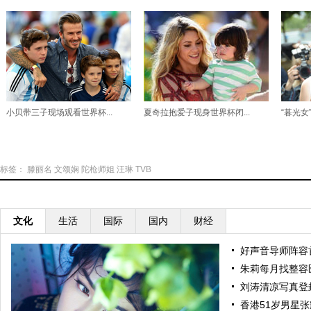
小贝带三子现场观看世界杯...
夏奇拉抱爱子现身世界杯闭...
“暮光女
标签：
滕丽名
文颂娴
陀枪师姐
汪琳
TVB
文化
生活
国际
国内
财经
好声音导师阵容
朱莉每月找整容
刘涛清凉写真登
香港51岁男星