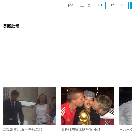
|<<
上一页
81
82
83
美图欣赏
网曝姚笛片场照 全程黑脸...
蕾哈娜与德国队狂欢 小猪...
王菲不受