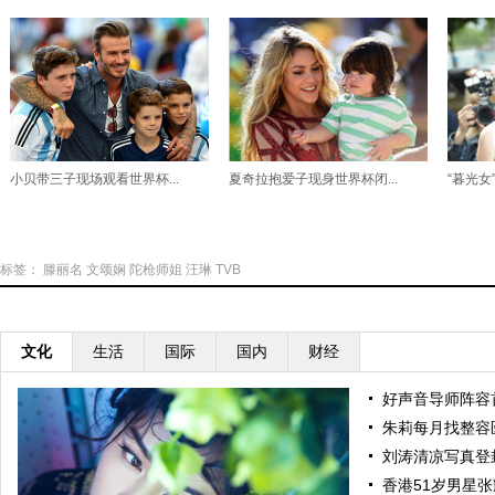
小贝带三子现场观看世界杯...
夏奇拉抱爱子现身世界杯闭...
“暮光女
标签：
滕丽名
文颂娴
陀枪师姐
汪琳
TVB
文化
生活
国际
国内
财经
好声音导师阵容
朱莉每月找整容
刘涛清凉写真登
香港51岁男星