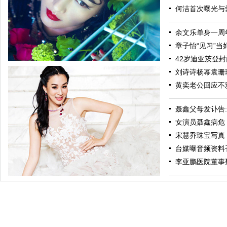
何洁首次曝光与爱
余文乐单身一周年
章子怡“见习”当妈
42岁迪亚茨登封面
刘诗诗杨幂袁珊珊
黄奕老公回应不
聂鑫父母发讣告
女演员聂鑫病危 
宋慧乔珠宝写真
台媒曝音频资料
纯粹瞿颖最美新四十 光影年华如书侧听世间风雨
李亚鹏医院董事疑