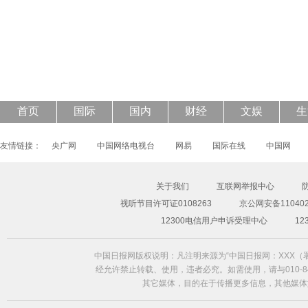
43岁钟丽缇披透视婚纱登封面 大秀S曲线
首页
国际
国内
财经
文娱
生
友情链接：
央广网
中国网络电视台
网易
国际在线
中国网
关于我们
互联网举报中心
视听节目许可证0108263
京公网安备110402
12300电信用户申诉受理中心
1
中国日报网版权说明：凡注明来源为“中国日报网：XXX
经允许禁止转载、使用，违者必究。如需使用，请与010-84
其它媒体，目的在于传播更多信息，其他媒体