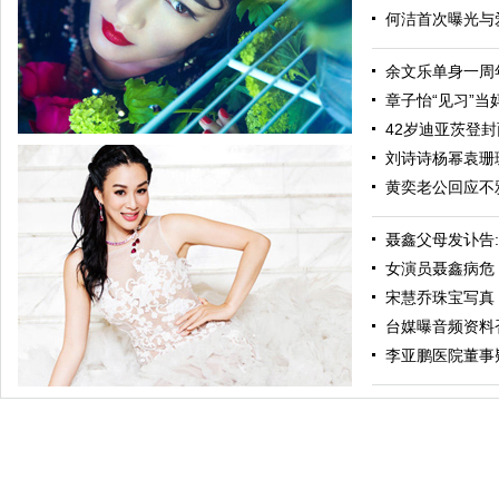
何洁首次曝光与爱
余文乐单身一周年
章子怡“见习”当妈
42岁迪亚茨登封面
刘诗诗杨幂袁珊珊
黄奕老公回应不
聂鑫父母发讣告
女演员聂鑫病危 
宋慧乔珠宝写真
台媒曝音频资料
纯粹瞿颖最美新四十 光影年华如书侧听世间风雨
李亚鹏医院董事疑