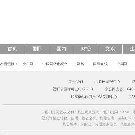
43岁钟丽缇披透视婚纱登封面 大秀S曲线
首页
国际
国内
财经
文娱
生
友情链接：
央广网
中国网络电视台
网易
国际在线
中国网
关于我们
互联网举报中心
视听节目许可证0108263
京公网安备110402
12300电信用户申诉受理中心
1
中国日报网版权说明：凡注明来源为“中国日报网：XXX
经允许禁止转载、使用，违者必究。如需使用，请与010-84
其它媒体，目的在于传播更多信息，其他媒体