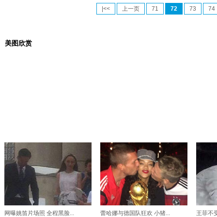
|<<
上一页
71
72
73
74
美图欣赏
网曝姚笛片场照 全程黑脸...
蕾哈娜与德国队狂欢 小猪...
王菲不受