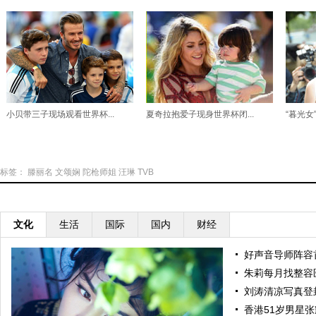
小贝带三子现场观看世界杯...
夏奇拉抱爱子现身世界杯闭...
“暮光女
标签：
滕丽名
文颂娴
陀枪师姐
汪琳
TVB
文化
生活
国际
国内
财经
好声音导师阵容
朱莉每月找整容
刘涛清凉写真登
香港51岁男星