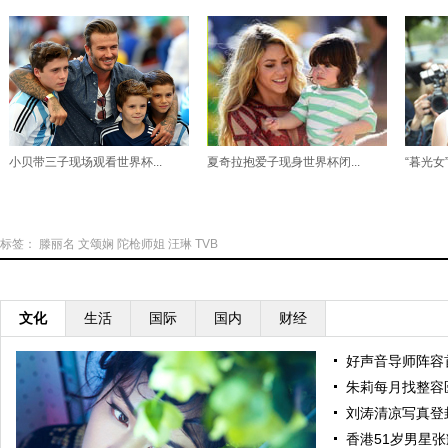
小贝带三子现场观看世界杯...
夏奇拉抱爱子现身世界杯闭...
“暮光女
标签：
滕丽名
文颂娴
陀枪师姐
汪琳
TVB
文化
生活
国际
国内
财经
好声音导师阵容
朱莉每月找整容
刘涛清凉写真登
香港51岁男星