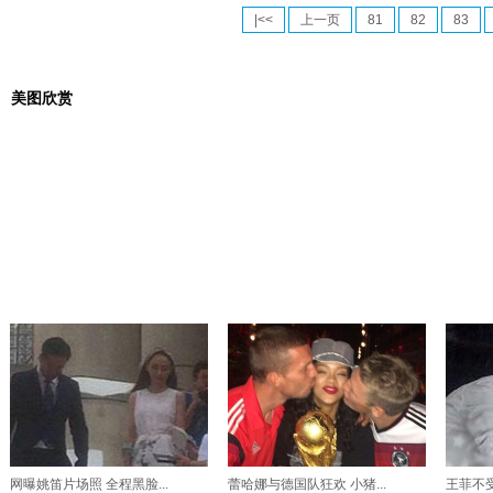
|<<
上一页
81
82
83
美图欣赏
网曝姚笛片场照 全程黑脸...
蕾哈娜与德国队狂欢 小猪...
王菲不受