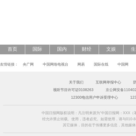
43岁钟丽缇披透视婚纱登封面 大秀S曲线
首页
国际
国内
财经
文娱
生
友情链接：
央广网
中国网络电视台
网易
国际在线
中国网
关于我们
互联网举报中心
视听节目许可证0108263
京公网安备110402
12300电信用户申诉受理中心
1
中国日报网版权说明：凡注明来源为“中国日报网：XXX
经允许禁止转载、使用，违者必究。如需使用，请与010-84
其它媒体，目的在于传播更多信息，其他媒体