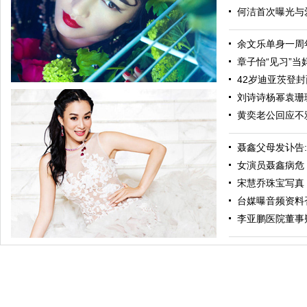
何洁首次曝光与爱
余文乐单身一周年
章子怡“见习”当妈
42岁迪亚茨登封面
刘诗诗杨幂袁珊珊
黄奕老公回应不
聂鑫父母发讣告
女演员聂鑫病危 
宋慧乔珠宝写真
台媒曝音频资料
纯粹瞿颖最美新四十 光影年华如书侧听世间风雨
李亚鹏医院董事疑